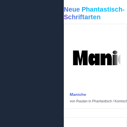
Neue Phantastisch-
Schriftarten
Maniche
von
Rautan
in
Phantastisch
/
Komisc