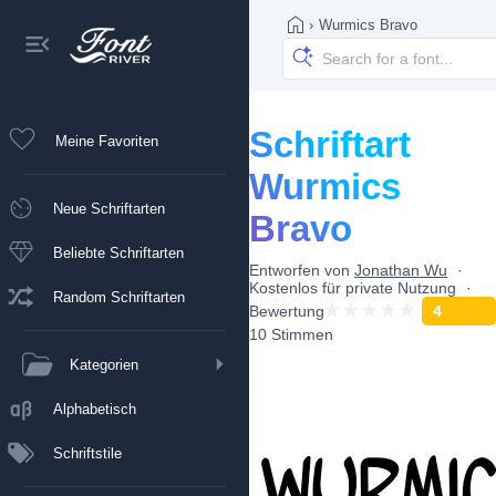
›
Wurmics Bravo
Schriftart
Meine Favoriten
Wurmics
Neue Schriftarten
Bravo
Beliebte Schriftarten
Entworfen von
Jonathan Wu
Kostenlos für private Nutzung
Random Schriftarten
Bewertung
4
10 Stimmen
Kategorien
Alphabetisch
Schriftstile