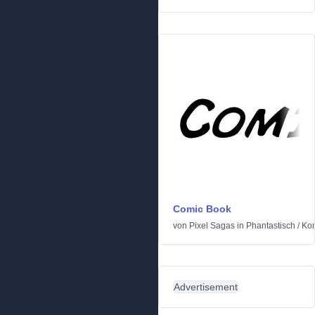
Comic Book
von
Pixel Sagas
in
Phantastisch
/
Ko
Advertisement