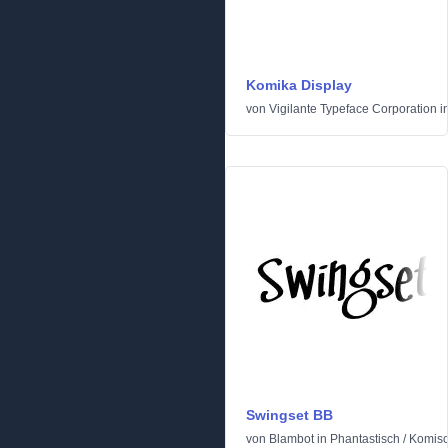
Komika Display
von
Vigilante Typeface Corporation
i
Swingset BB
von
Blambot
in
Phantastisch
/
Komis