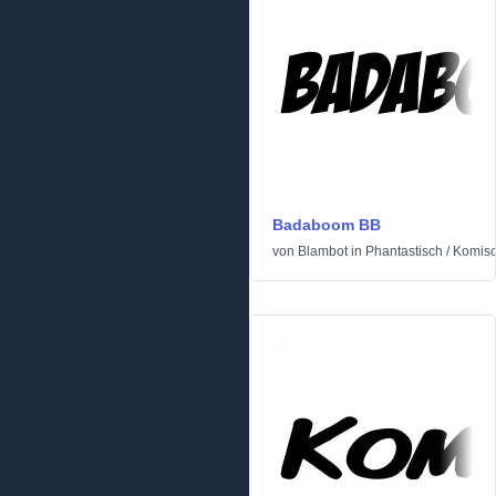
Badaboom BB
von
Blambot
in
Phantastisch
/
Komis