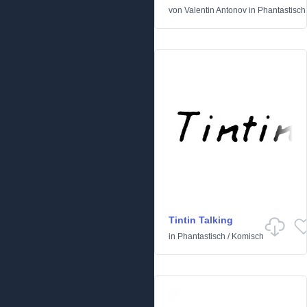
von
Valentin Antonov
in
Phantastisch
Tintin Talking
in
Phantastisch
/
Komisch