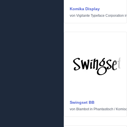
Komika Display
von
Vigilante Typeface Corporation
i
Swingset BB
von
Blambot
in
Phantastisch
/
Komis