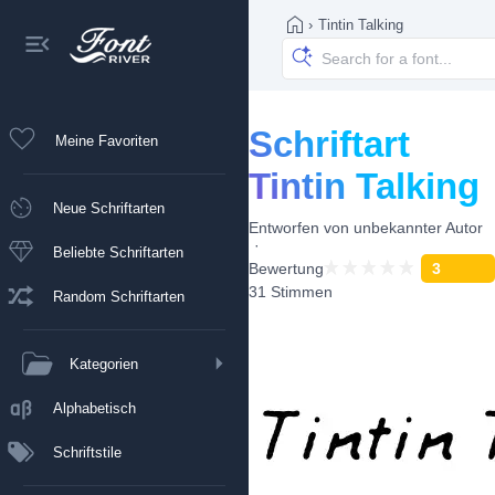
›
Tintin Talking
Schriftart
Meine Favoriten
Tintin Talking
Neue Schriftarten
Entworfen von
unbekannter Autor
Beliebte Schriftarten
Bewertung
3
31 Stimmen
Random Schriftarten
Kategorien
Alphabetisch
Schriftstile