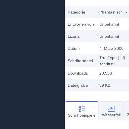
Kategorie
Phantastisch
›
Entworfen von
Unbekannt
Lizenz
Unbekannt
Datum
4. März 2006
TrueType (.ttf)
,
Schriftartdatei
schriftstil
Downloads
20,568
Dateigröße
39 KB
Wasserfall
Z
Schriftbeispiele