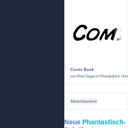
Comic Book
von
Pixel Sagas
in
Phantastisch
/
Ko
Advertisement
Neue Phantastisch-