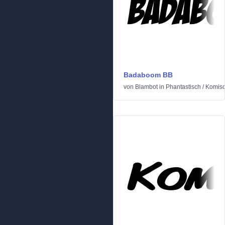
Badaboom BB
von
Blambot
in
Phantastisch
/
Komis