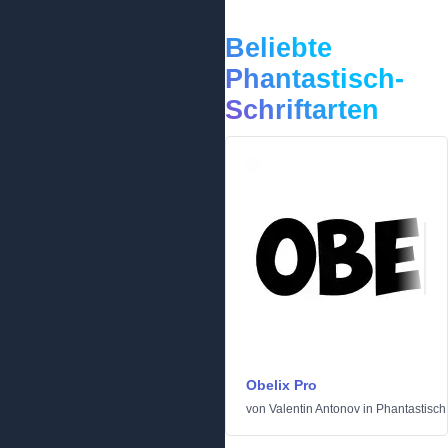
Beliebte
Phantastisch-
Schriftarten
Obelix Pro
von
Valentin Antonov
in
Phantastisch