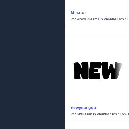
Minator
von
Aivos Dreams
in
Phantastisch
/
K
newyear goo
von
khurasan
in
Phantastisch
/
Komi