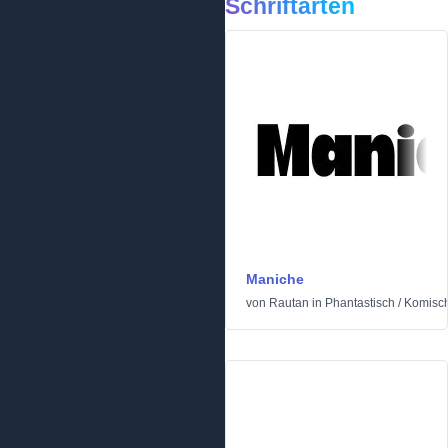
Schriftarten
Maniche
von
Rautan
in
Phantastisch
/
Komisc