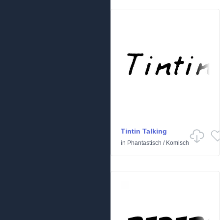
Tintin Talking
in
Phantastisch
/
Komisch