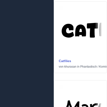
Catfiles
von
khurasan
in
Phantastisch
/
Komi