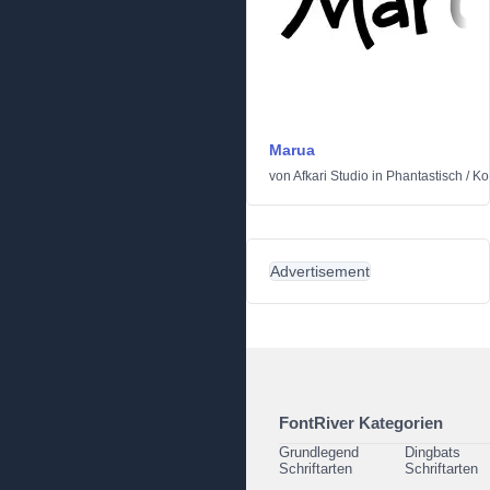
Marua
von
Afkari Studio
in
Phantastisch
/
Ko
Advertisement
FontRiver Kategorien
Grundlegend
Dingbats
Schriftarten
Schriftarten