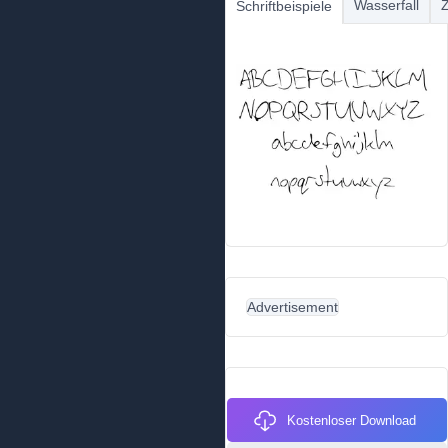
Wasserfall
Z
Schriftbeispiele
Advertisement
Kostenloser Download