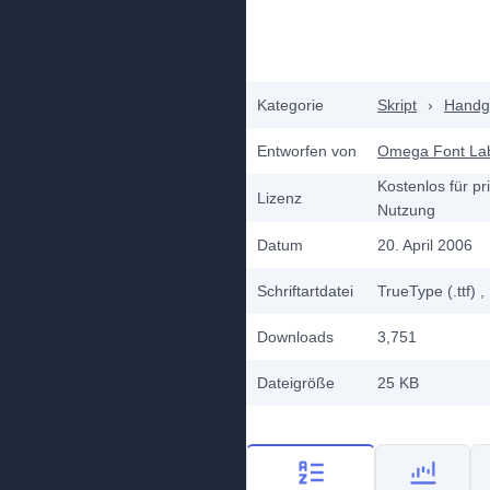
Kategorie
Skript
›
Handg
Entworfen von
Omega Font La
Kostenlos für pr
Lizenz
Nutzung
Datum
20. April 2006
Schriftartdatei
TrueType (.ttf)
,
Downloads
3,751
Dateigröße
25 KB