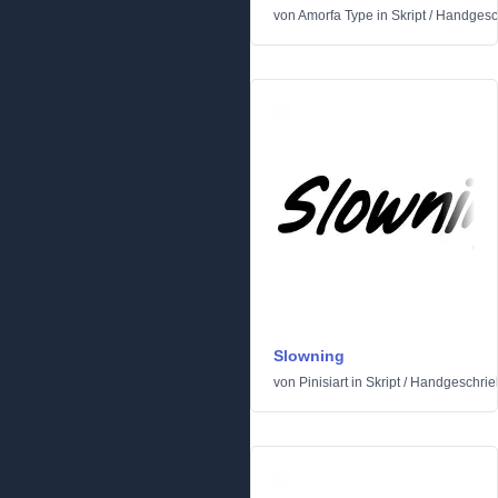
von
Amorfa Type
in
Skript
/
Handgesc
Slowning
von
Pinisiart
in
Skript
/
Handgeschrie