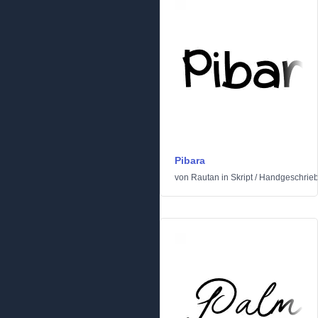
Pibara
von
Rautan
in
Skript
/
Handgeschrie