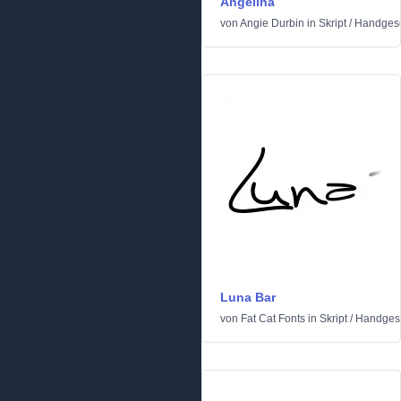
Angelina
von
Angie Durbin
in
Skript
/
Handges
Luna Bar
von
Fat Cat Fonts
in
Skript
/
Handges