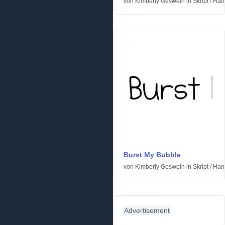
von
Kimberly Geswein
in
Skript
/
Han
Burst My Bubble
von
Kimberly Geswein
in
Skript
/
Han
Advertisement