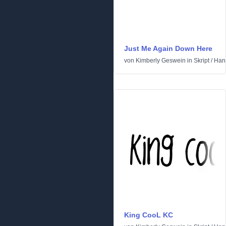
Just Me Again Down Here
von
Kimberly Geswein
in
Skript
/
Han
King CooL KC