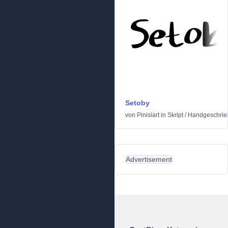
Setoby
von
Pinisiart
in
Skript
/
Handgeschrie
Advertisement