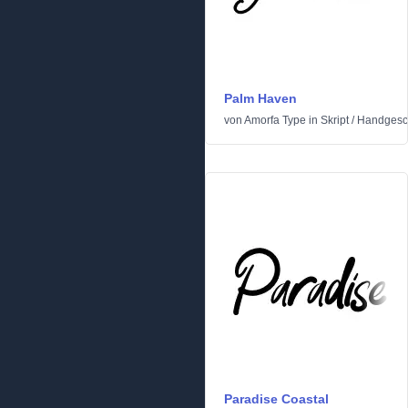
Palm Haven
von
Amorfa Type
in
Skript
/
Handgesc
Paradise Coastal