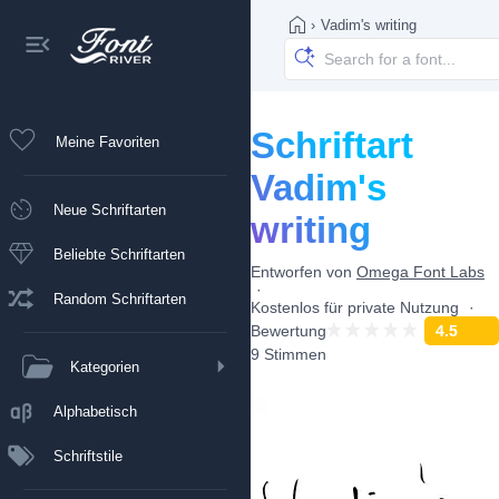
›
Vadim's writing
Schriftart
Meine Favoriten
Vadim's
Neue Schriftarten
writing
Beliebte Schriftarten
Entworfen von
Omega Font Labs
Random Schriftarten
Kostenlos für private Nutzung
Bewertung
4.5
9 Stimmen
Kategorien
Alphabetisch
Schriftstile