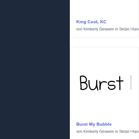
King CooL KC
von
Kimberly Geswein
in
Skript
/
Han
Burst My Bubble
von
Kimberly Geswein
in
Skript
/
Han