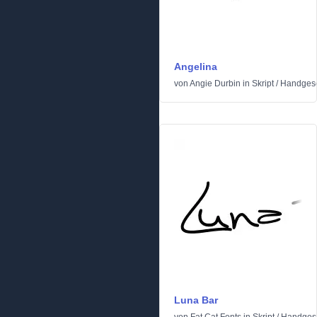
Angelina
von
Angie Durbin
in
Skript
/
Handges
Luna Bar