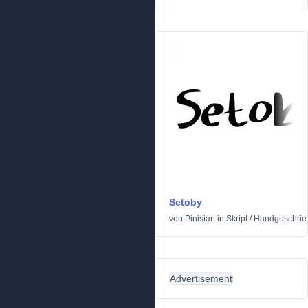
Setoby
von
Pinisiart
in
Skript
/
Handgeschrie
Advertisement