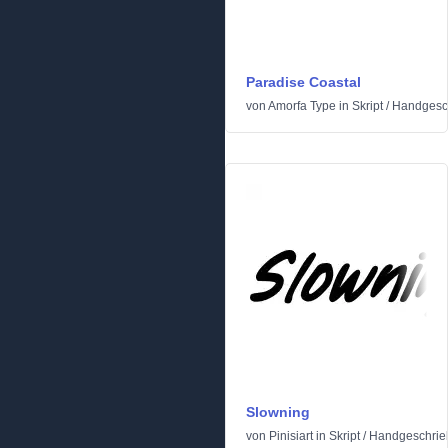
Paradise Coastal
von
Amorfa Type
in
Skript
/
Handgesc
Slowning
von
Pinisiart
in
Skript
/
Handgeschrie