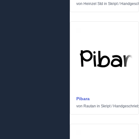
von
Heinzel Std
in
Skript
/
Handgesch
Pibara
von
Rautan
in
Skript
/
Handgeschrie