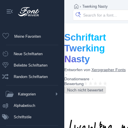
›
Twerking Nasty
Schriftart
Meine Favoriten
Twerking
Neue Schriftarten
Nasty
Beliebte Schriftarten
Entworfen von
Xerographer Fonts
Random Schriftarten
Donationware
Bewertung
Noch nicht bewertet
Kategorien
Alphabetisch
Schriftstile