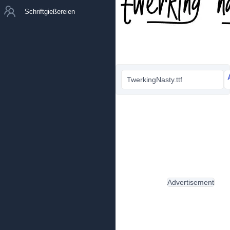
Schriftgießereien
TwerkingNasty.ttf
Advertisement