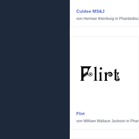
Culdee MS&J
von
Herman Ihlenburg
in
Phantastis
Flirt
von
William Wallace Jackson
in
Phan