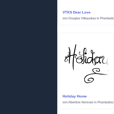
VTKS Dear Love
von
Douglas Vitkauskas
in
Phantasti
Holiday Home
von
Albertine Nerevan
in
Phantastisc