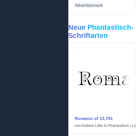
Advertisement
Neue Phantastisch-
Schriftarten
Romanic of 13,701
von
Andrew Little
in
Phantastisch
/
Lo