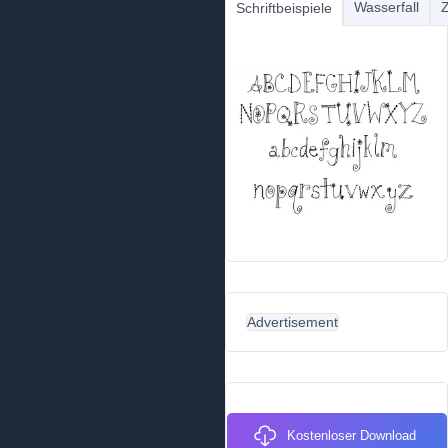
Wasserfall
Z
Schriftbeispiele
Advertisement
Kostenloser Download