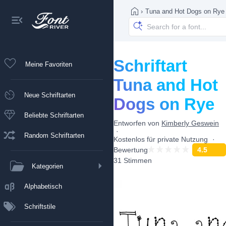
›
Tuna and Hot Dogs on Rye
Schriftart
Meine Favoriten
Tuna and Hot
Neue Schriftarten
Dogs on Rye
Beliebte Schriftarten
Entworfen von
Kimberly Geswein
Random Schriftarten
Kostenlos für private Nutzung
Bewertung
4.5
31 Stimmen
Kategorien
Alphabetisch
Schriftstile