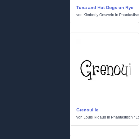
Tuna and Hot Dogs on Rye
von
Kimberly Geswein
in
Phantastis
Grenouille
von
Louis Rigaud
in
Phantastisch
/
L