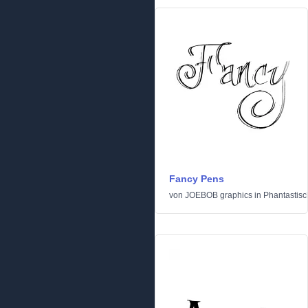
Fancy Pens
von
JOEBOB graphics
in
Phantastisc