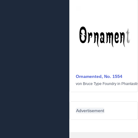
Ornamented, No. 1554
von
Bruce Type Foundry
in
Phantasti
Advertisement