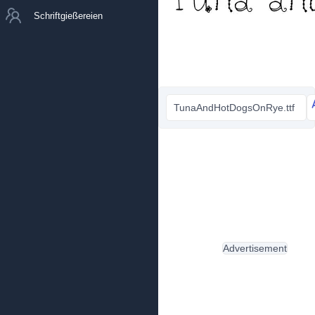
Schriftgießereien
TunaAndHotDogsOnRye.ttf
Advertisement