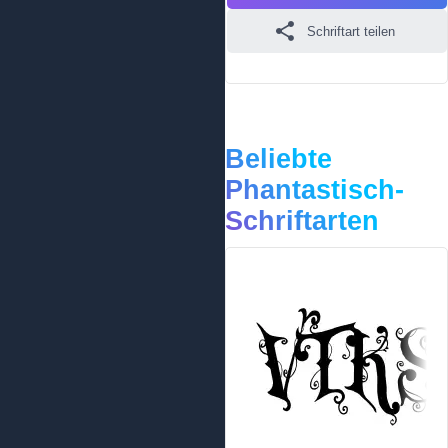
Schriftart teilen
Beliebte
Phantastisch-
Schriftarten