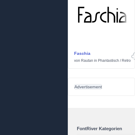
Faschia
von
Rautan
in
Phantastisch
/
Retro
Advertisement
FontRiver Kategorien