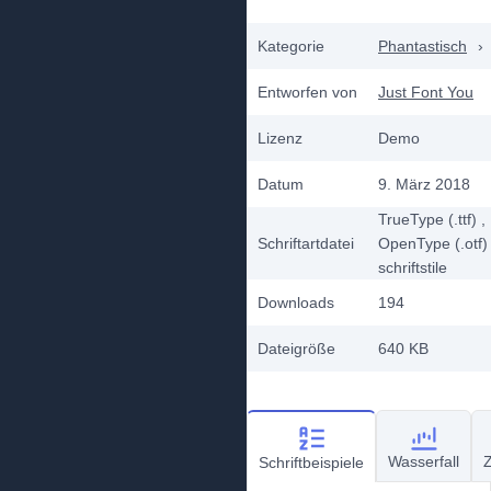
Kategorie
Phantastisch
›
Entworfen von
Just Font You
Lizenz
Demo
Datum
9. März 2018
TrueType (.ttf)
,
Schriftartdatei
OpenType (.otf)
schriftstile
Downloads
194
Dateigröße
640 KB
Wasserfall
Z
Schriftbeispiele