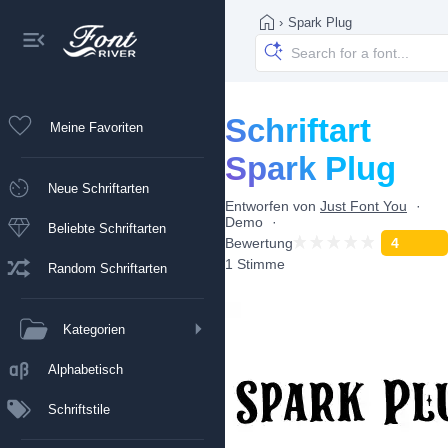
›
Spark Plug
Schriftart
Meine Favoriten
Spark Plug
Neue Schriftarten
Entworfen von
Just Font You
Demo
Beliebte Schriftarten
Bewertung
4
1 Stimme
Random Schriftarten
Kategorien
Alphabetisch
Schriftstile