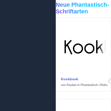
Neue Phantastisch-
Schriftarten
Kookboek
von
Rautan
in
Phantastisch
/
Retro