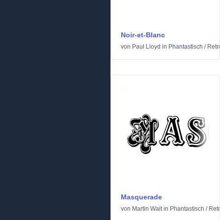
Noir-et-Blanc
von
Paul Lloyd
in
Phantastisch
/
Retr
Masquerade
von
Martin Wait
in
Phantastisch
/
Ret