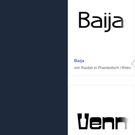
Baija
von
Rautan
in
Phantastisch
/
Retro