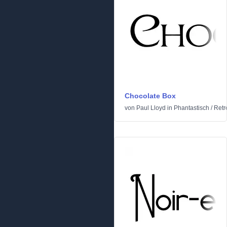
Chocolate Box
von
Paul Lloyd
in
Phantastisch
/
Retr