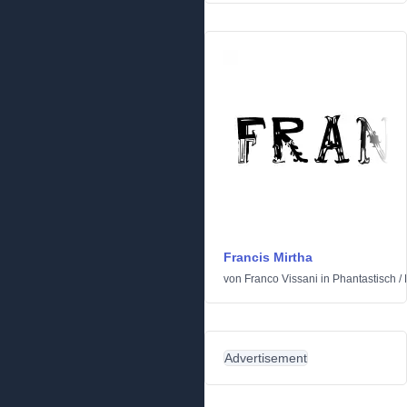
Francis Mirtha
von
Franco Vissani
in
Phantastisch
/
Advertisement