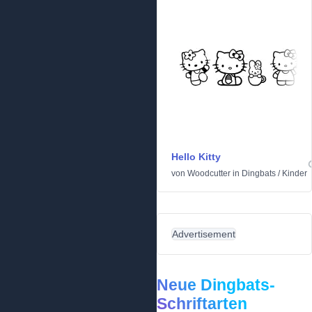
Hello Kitty
von
Woodcutter
in
Dingbats
/
Kinder
Advertisement
Neue Dingbats-
Schriftarten