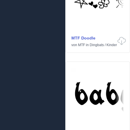
MTF Doodle
von
MTF
in
Dingbats
/
Kinder