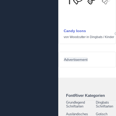
Candy Icons
von
Woodcutter
in
Dingbats
/
Kinder
Advertisement
FontRiver Kategorien
Grundlegend
Dingbats
Schriftarten
Schriftarten
Ausländisches
Gotisch