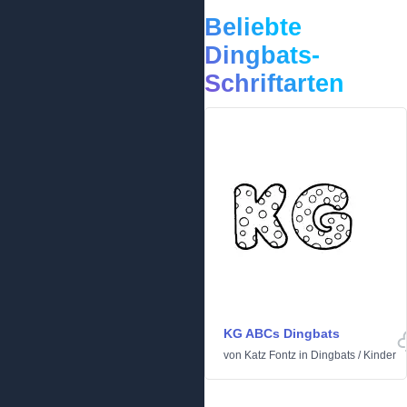
Beliebte
Dingbats-
Schriftarten
KG ABCs Dingbats
von
Katz Fontz
in
Dingbats
/
Kinder