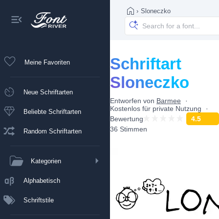
›
Sloneczko
Schriftart
Meine Favoriten
Sloneczko
Neue Schriftarten
Entworfen von
Barmee
Kostenlos für private Nutzung
Beliebte Schriftarten
Bewertung
4.5
36 Stimmen
Random Schriftarten
Kategorien
Alphabetisch
Schriftstile