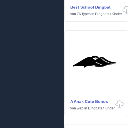
Best School Dingbat
von
7NTypes
in
Dingbats
/
Kinder
A Anak Cute Bonus
von
wep
in
Dingbats
/
Kinder