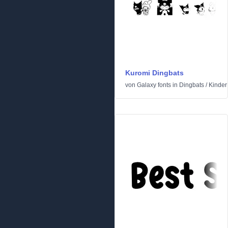
Kuromi Dingbats
von
Galaxy fonts
in
Dingbats
/
Kinder