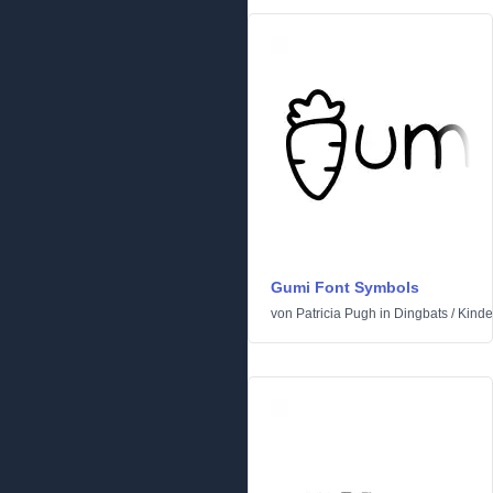
Gumi Font Symbols
von
Patricia Pugh
in
Dingbats
/
Kinde