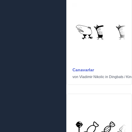
Canavarlar
von
Vladimir Nikolic
in
Dingbats
/
Kin