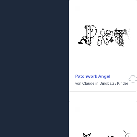
Patchwork Angel
von
Claude
in
Dingbats
/
Kinder