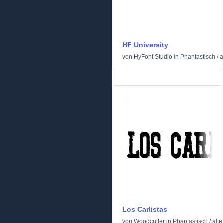
HF University
von
HyFont Studio
in
Phantastisch
/
a
Los Carlistas
von
Woodcutter
in
Phantastisch
/
alt