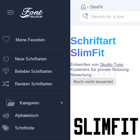
›
SlimFit
Schriftart
Meine Favoriten
SlimFit
Neue Schriftarten
Entworfen von
Studio Typo
Kostenlos für private Nutzung
Beliebte Schriftarten
Bewertung
Noch nicht bewertet
Random Schriftarten
Kategorien
Alphabetisch
Schriftstile