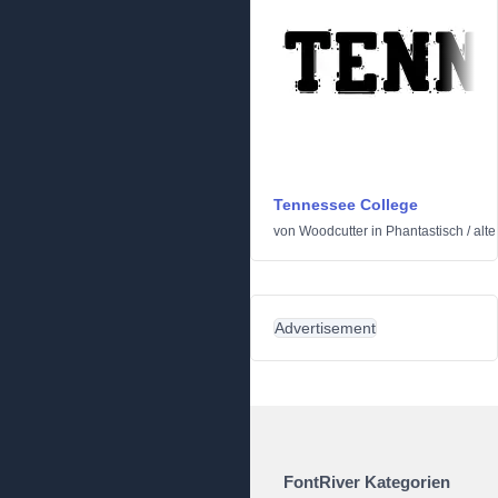
Tennessee College
von
Woodcutter
in
Phantastisch
/
alt
Advertisement
FontRiver Kategorien