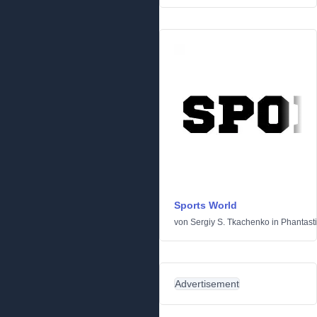
Sports World
von
Sergiy S. Tkachenko
in
Phantast
Advertisement