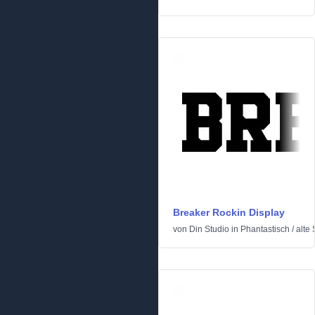
Breaker Rockin Display
von
Din Studio
in
Phantastisch
/
alte