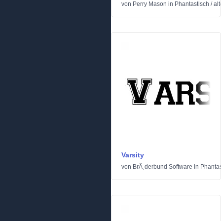
von
Perry Mason
in
Phantastisch
/
al
Varsity
von
BrÃ¸derbund Software
in
Phantas