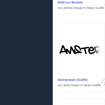
El&Font Bubble
von
Jérôme Delage
in
Skript
/
Graffiti
Amsterdam Graffiti
von
Jesse Kuiper
in
Skript
/
Graffiti