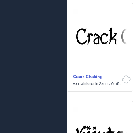
Crack Chaking
von
twinletter
in
Skript
/
Graffiti