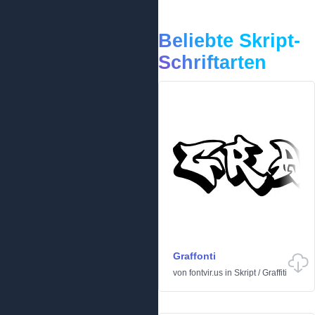
Beliebte Skript-
Schriftarten
Graffonti
von
fontvir.us
in
Skript
/
Graffiti