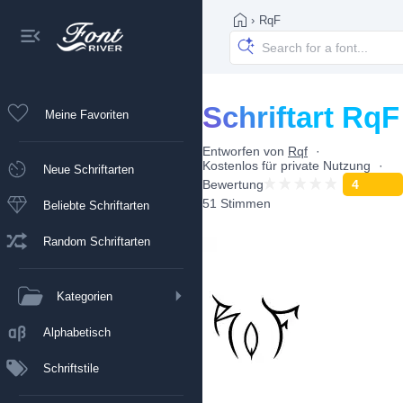
›
RqF
Schriftart RqF
Meine Favoriten
Entworfen von
Rqf
Kostenlos für private Nutzung
Neue Schriftarten
Bewertung
4
51 Stimmen
Beliebte Schriftarten
Random Schriftarten
Kategorien
Alphabetisch
Schriftstile