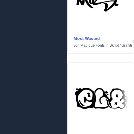
Most Wasted
von
Magique Fonts
in
Skript
/
Graffiti