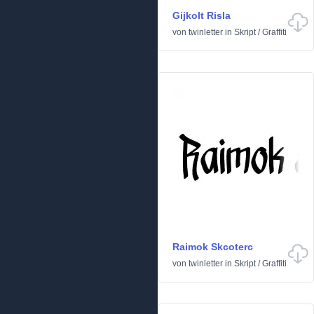
Gijkolt Risla
von
twinletter
in
Skript
/
Graffiti
Raimok Skcoterc
von
twinletter
in
Skript
/
Graffiti