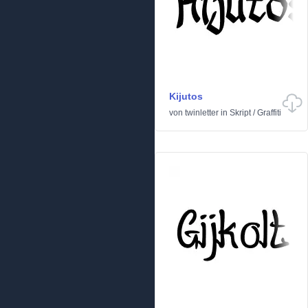
Kijutos
von
twinletter
in
Skript
/
Graffiti