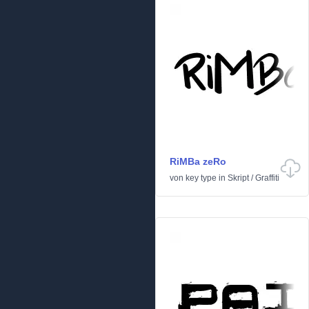
RiMBa zeRo
von
key type
in
Skript
/
Graffiti