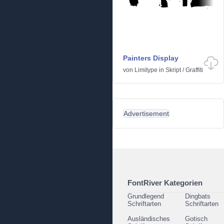
Painters Display
von
Limitype
in
Skript
/
Graffiti
Advertisement
FontRiver Kategorien
Grundlegend
Dingbats
Schriftarten
Schriftarten
Ausländisches
Gotisch