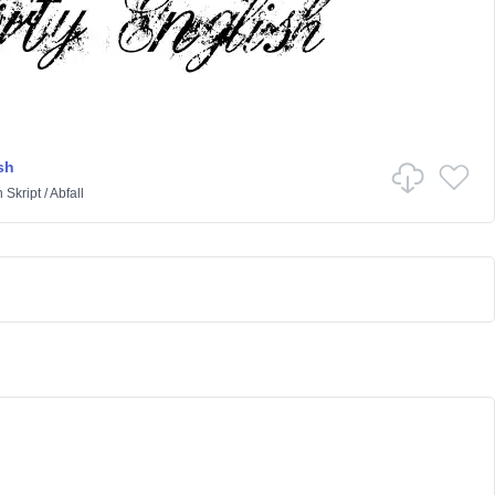
sh
n
Skript
/
Abfall