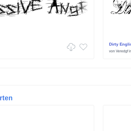
Dirty Engli
von
Veredgf
i
rten