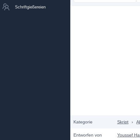
Schriftgießereien
Kategorie
Skript
›
Ab
Entworfen von
Youssef Ha