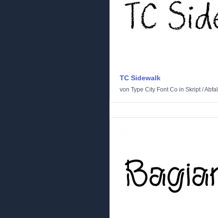
TC Sidewalk
von
Type City Font Co
in
Skript
/
Abfal