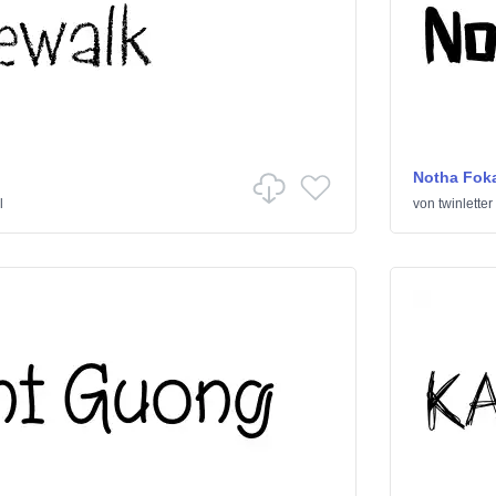
Notha Foka
l
von
twinletter