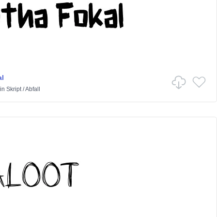
l
in
Skript
/
Abfall