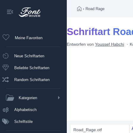
›
Road Rage
Schriftart Ro
Meine Favoriten
Entworfen von
Youssef Habchi
K
Neue Schriftarten
Beliebte Schriftarten
Random Schriftarten
Kategorien
Alphabetisch
Schriftstile
Road_Rage.otf