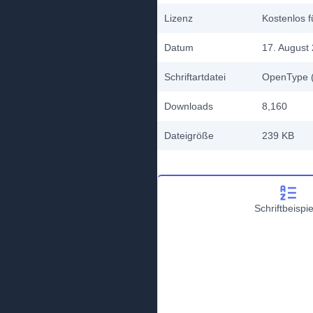
Lizenz
Kostenlos f
Datum
17. August
Schriftartdatei
OpenType (
Downloads
8,160
Dateigröße
239 KB
Schriftbeispie