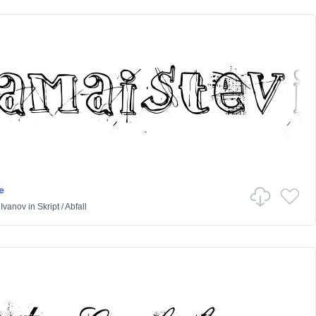
e
 Ivanov
in
Skript
/
Abfall