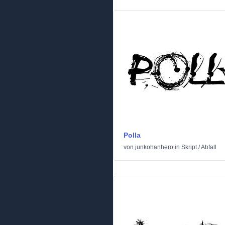
Polla
von
junkohanhero
in
Skript
/
Abfall