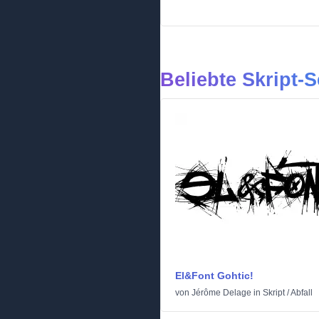
Beliebte Skript-S
El&Font Gohtic!
von
Jérôme Delage
in
Skript
/
Abfall