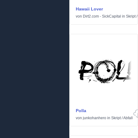
Hawaii Lover
von
Dirt2.com - SickCapital
in
Skript
/
Polla
von
junkohanhero
in
Skript
/
Abfall