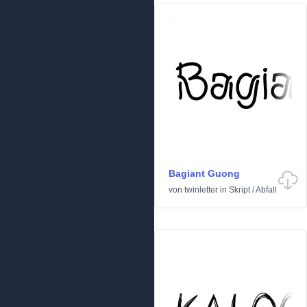
Bagiant Guong
von
twinletter
in
Skript
/
Abfall