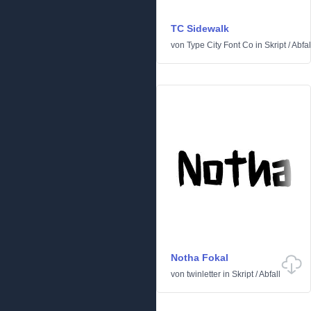
TC Sidewalk
von
Type City Font Co
in
Skript
/
Abfal
Notha Fokal
von
twinletter
in
Skript
/
Abfall