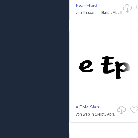
Fear Fluid
von
ffeeaarr
in
Skript
/
Abfall
e Epic Slap
von
wep
in
Skript
/
Abfall