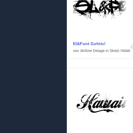
El&Font Gohtic!
von
Jérôme Delage
in
Skript
/
Abfall