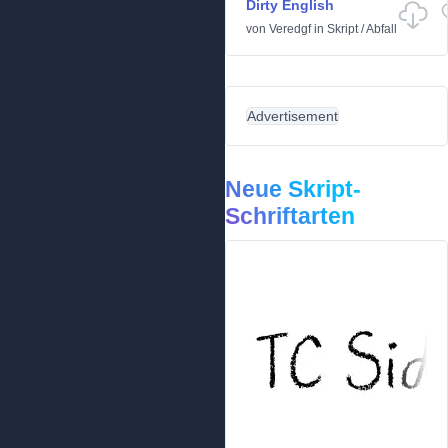
Dirty English
von
Veredgf
in
Skript
/
Abfall
Advertisement
Neue Skript-
Schriftarten