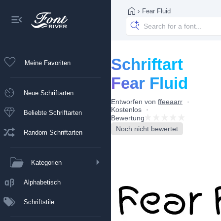
›
Fear Fluid
Schriftart
Meine Favoriten
Fear Fluid
Neue Schriftarten
Entworfen von
ffeeaarr
Kostenlos
Beliebte Schriftarten
Bewertung
Noch nicht bewertet
Random Schriftarten
Kategorien
Alphabetisch
Schriftstile