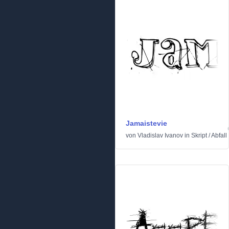
Jamaistevie
von
Vladislav Ivanov
in
Skript
/
Abfall