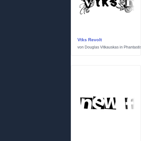
Vtks Revolt
von
Douglas Vitkauskas
in
Phantasti