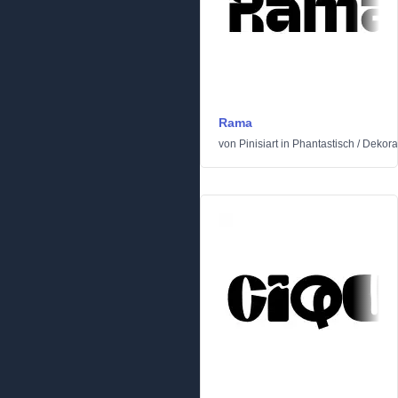
Rama
von
Pinisiart
in
Phantastisch
/
Dekora