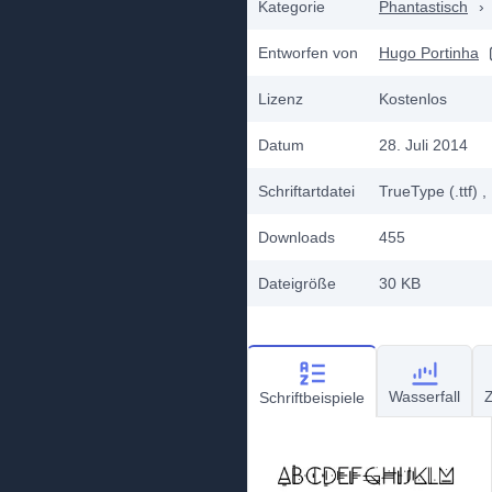
Kategorie
Phantastisch
›
Entworfen von
Hugo Portinha
Lizenz
Kostenlos
Datum
28. Juli 2014
Schriftartdatei
TrueType (.ttf)
,
Downloads
455
Dateigröße
30 KB
Wasserfall
Z
Schriftbeispiele