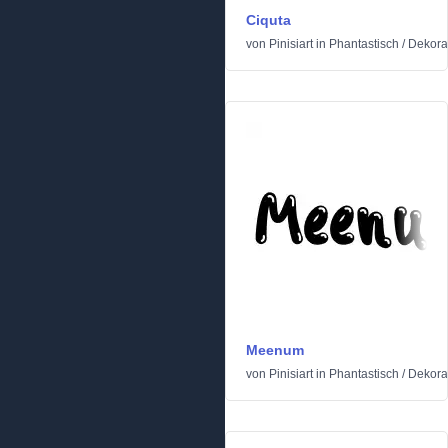
Ciquta
von
Pinisiart
in
Phantastisch
/
Dekora
Meenum
von
Pinisiart
in
Phantastisch
/
Dekora