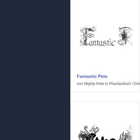
Fantastic Pete
von
Mighty Pete
in
Phantastisch
/
Dek