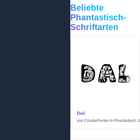
Beliebte
Phantastisch-
Schriftarten
Dali
von
CloutierFontes
in
Phantastisch
/