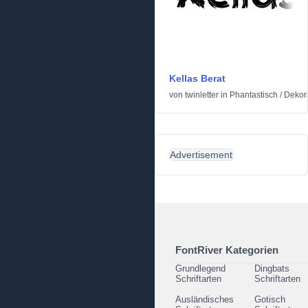
Kellas Berat
von
twinletter
in
Phantastisch
/
Dekor
Advertisement
FontRiver Kategorien
Grundlegend
Dingbats
Schriftarten
Schriftarten
Ausländisches
Gotisch