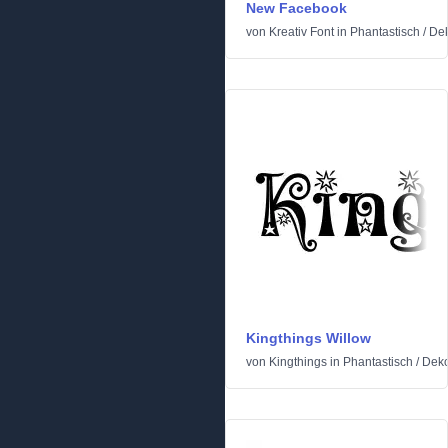
New Facebook
von
Kreativ Font
in
Phantastisch
/
Dek
Kingthings Willow
von
Kingthings
in
Phantastisch
/
Deko