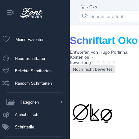
›
Oko
Schriftart Oko
Meine Favoriten
Entworfen von
Hugo Portinha
Kostenlos
Neue Schriftarten
Bewertung
Noch nicht bewertet
Beliebte Schriftarten
Random Schriftarten
Kategorien
Alphabetisch
Schriftstile