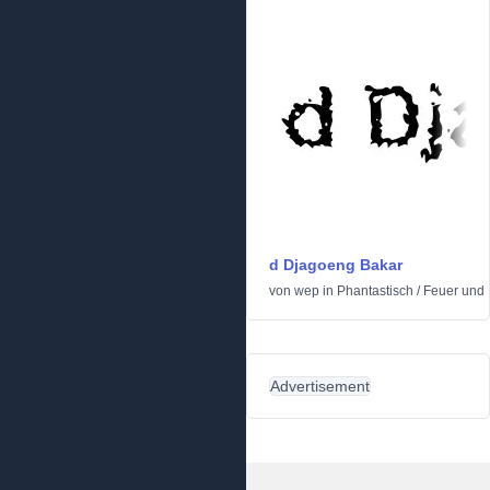
d Djagoeng Bakar
von
wep
in
Phantastisch
/
Feuer und 
Advertisement