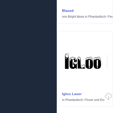
Blazed
von
Bright Ideas
in
Phantastisch
/
Feu
Igloo Laser
in
Phantastisch
/
Feuer und Eis