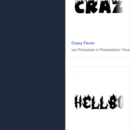
Crazy Fever
von
Pizzadude
in
Phantastisch
/
Feue