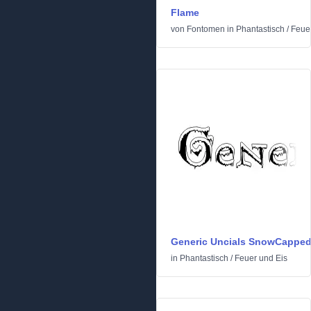
Flame
von
Fontomen
in
Phantastisch
/
Feue
Generic Uncials SnowCappe
in
Phantastisch
/
Feuer und Eis