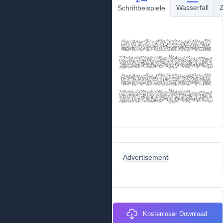
Wasserfall
Z
Schriftbeispiele
Advertisement
Kostenloser Download