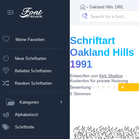
›
Oakland Hills 1991
Schriftart
Meine Favoriten
Oakland Hills
Neue Schriftarten
1991
Beliebte Schriftarten
Entworfen von
Kirk Shelton
Kostenlos für private Nutzung
Random Schriftarten
Bewertung
4
5 Stimmen
Kategorien
Alphabetisch
Schriftstile