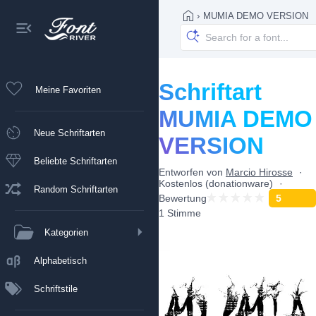
›
MUMIA DEMO VERSION
Schriftart
Meine Favoriten
MUMIA DEMO
Neue Schriftarten
VERSION
Beliebte Schriftarten
Entworfen von
Marcio Hirosse
Kostenlos (donationware)
Random Schriftarten
Bewertung
5
1 Stimme
Kategorien
Alphabetisch
Schriftstile