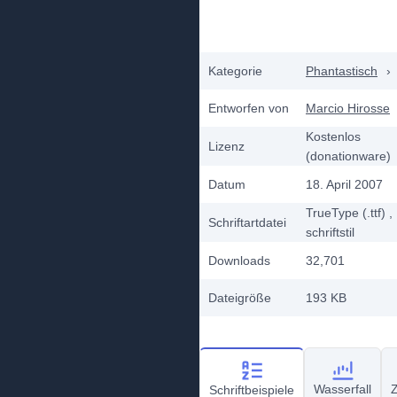
Kategorie
Phantastisch
›
Entworfen von
Marcio Hirosse
Kostenlos
Lizenz
(donationware)
Datum
18. April 2007
TrueType (.ttf)
,
Schriftartdatei
schriftstil
Downloads
32,701
Dateigröße
193 KB
Wasserfall
Z
Schriftbeispiele