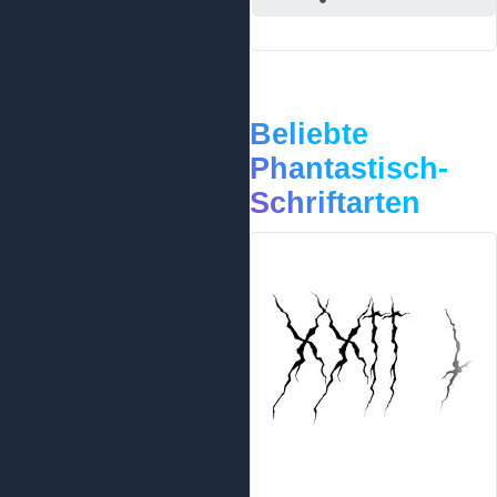
Beliebte
Phantastisch-
Schriftarten