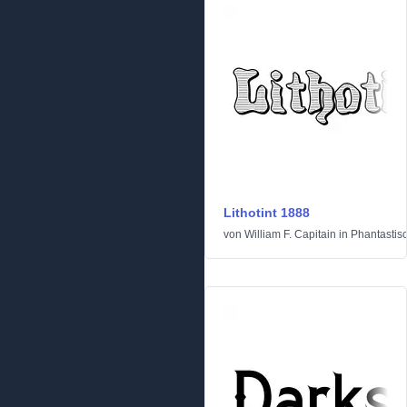
Lithotint 1888
von
William F. Capitain
in
Phantastis