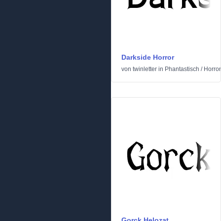
Darkside Horror
von
twinletter
in
Phantastisch
/
Horror
Gorck Helozat