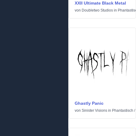
XXII Ultimate Black Metal
von
Doubletwo Studios
in
Phantastis
Ghastly Panic
von
Sinister Visions
in
Phantastisch
/