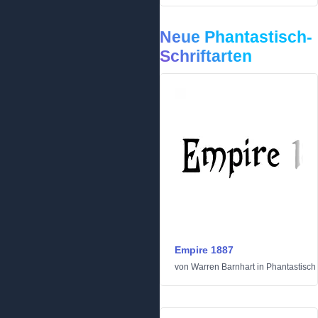
Neue Phantastisch-
Schriftarten
Empire 1887
von
Warren Barnhart
in
Phantastisch