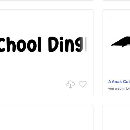
A Anak Cu
von
wep
in
Di