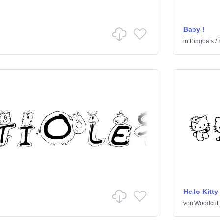
Baby !
in
Dingbats
/
Hello Kitty
von
Woodcutt