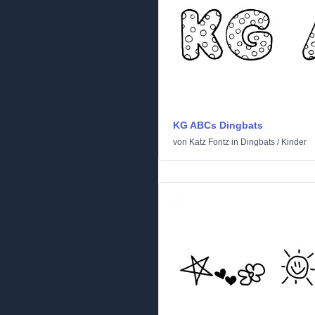
KG ABCs Dingbats
von
Katz Fontz
in
Dingbats
/
Kinder