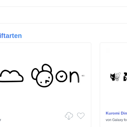
ftarten
Kuromi Di
r
von
Galaxy fo