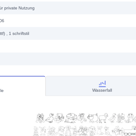
ür private Nutzung
006
ttf)
, 1
schriftstil
Wasserfall
le