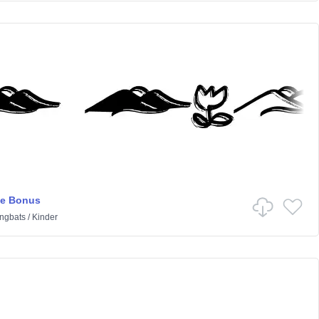
te Bonus
ngbats
/
Kinder