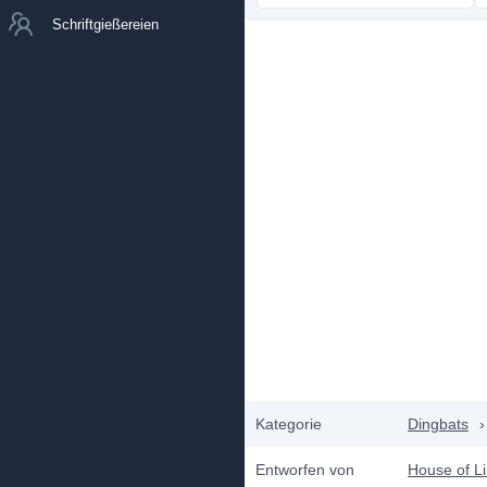
Schriftgießereien
Kategorie
Dingbats
›
Entworfen von
House of L