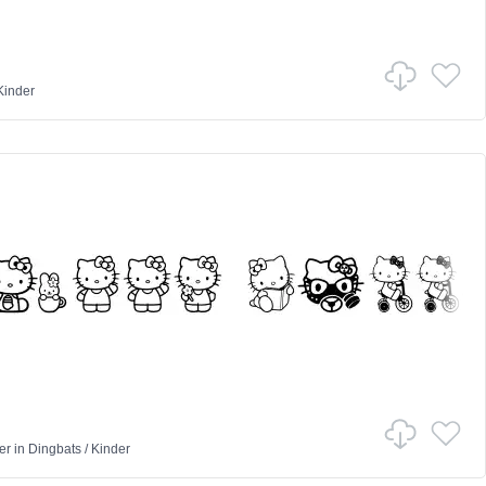
Kinder
er
in
Dingbats
/
Kinder