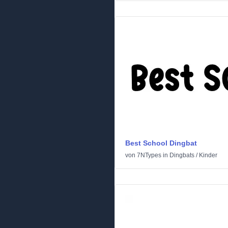
Best School Dingbat
von
7NTypes
in
Dingbats
/
Kinder