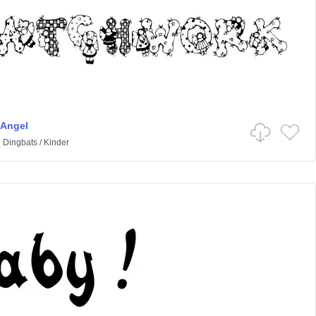
 Angel
n
Dingbats
/
Kinder