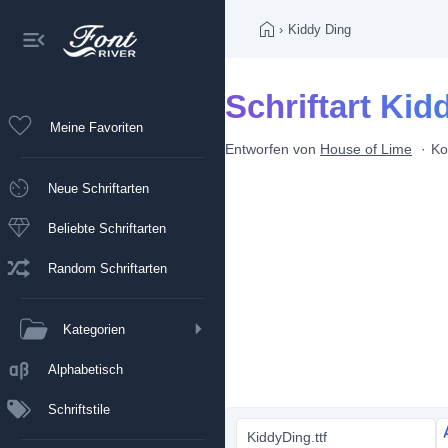
›
Kiddy Ding
Schriftart Kid
Meine Favoriten
Entworfen von
House of Lime
Ko
Neue Schriftarten
Beliebte Schriftarten
Random Schriftarten
Kategorien
Alphabetisch
Schriftstile
KiddyDing.ttf