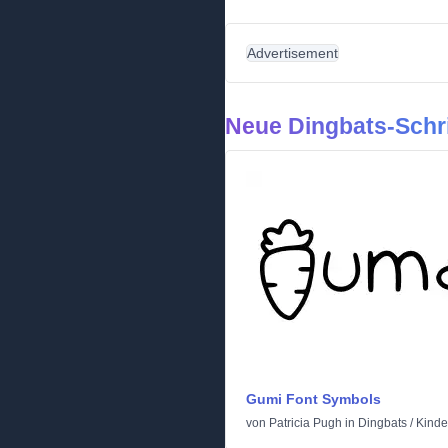
Advertisement
Neue Dingbats-Schri
Gumi Font Symbols
von
Patricia Pugh
in
Dingbats
/
Kinde