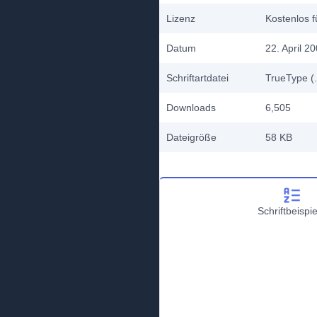
Lizenz
Kostenlos f
Datum
22. April 2
Schriftartdatei
TrueType (.
Downloads
6,505
Dateigröße
58 KB
Schriftbeispie