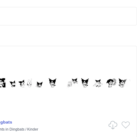
ngbats
nts
in
Dingbats
/
Kinder