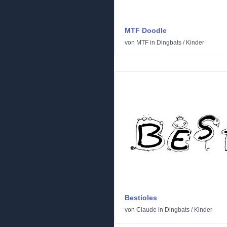
MTF Doodle
von
MTF
in
Dingbats
/
Kinder
Bestioles
von
Claude
in
Dingbats
/
Kinder