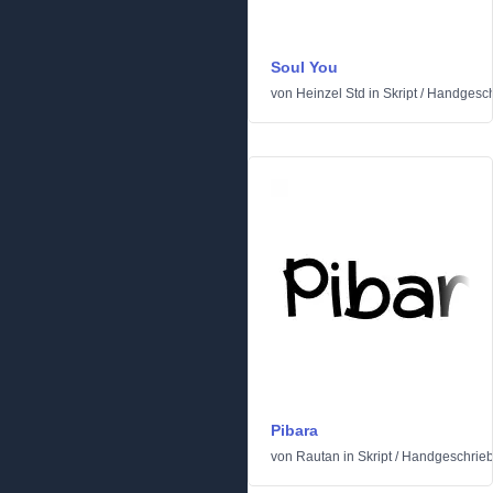
Soul You
von
Heinzel Std
in
Skript
/
Handgesch
Pibara
von
Rautan
in
Skript
/
Handgeschrie