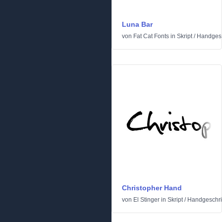
Luna Bar
von
Fat Cat Fonts
in
Skript
/
Handges
Christopher Hand
von
El Stinger
in
Skript
/
Handgeschr