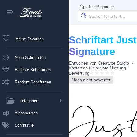
›
Just Signature
Schriftart Just
Meine Favoriten
Signature
Neue Schriftarten
Entworfen von
Creatype Studio
Kostenlos für private Nutzung
Beliebte Schriftarten
Bewertung
Noch nicht bewertet
Random Schriftarten
Kategorien
Alphabetisch
Schriftstile