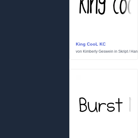
King CooL KC
von
Kimberly Geswein
in
Skript
/
Han