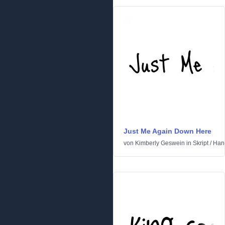
Just Me Again Down Here
von
Kimberly Geswein
in
Skript
/
Han