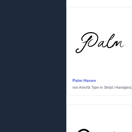
Palm Haven
von
Amorfa Type
in
Skript
/
Handgesc