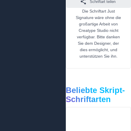
Schriftart teilen
Die Schriftart Just
Signature wäre ohne die
großartige Arbeit von
Creatype Studio nicht
verfügbar. Bitte danken
Sie dem Designer, der
dies ermöglicht, und
unterstützen Sie ihn.
Beliebte Skript-
Schriftarten