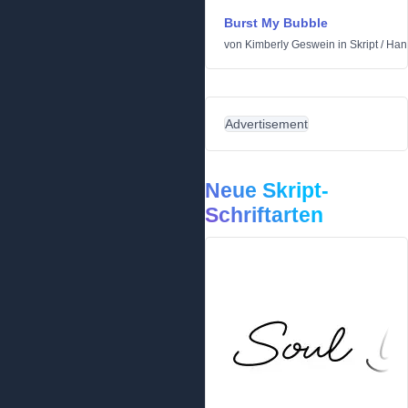
Burst My Bubble
von
Kimberly Geswein
in
Skript
/
Han
Advertisement
Neue Skript-
Schriftarten