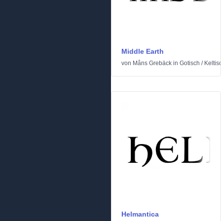
Middle Earth
von
Måns Grebäck
in
Gotisch
/
Keltis
Helmantica