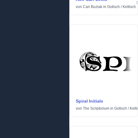
von
Cari Buziak
in
Gotisch
/
Keltisch
Spiral Initials
von
The Scriptorium
in
Gotisch
/
Kelti