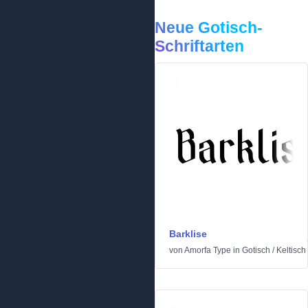
Neue Gotisch-
Schriftarten
Barklise
von
Amorfa Type
in
Gotisch
/
Keltisch