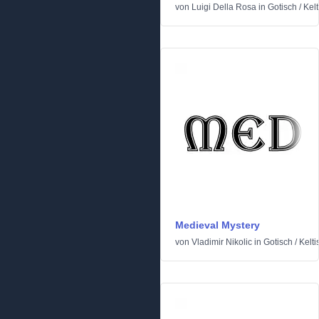
von
Luigi Della Rosa
in
Gotisch
/
Kelt
Medieval Mystery
von
Vladimir Nikolic
in
Gotisch
/
Kelti