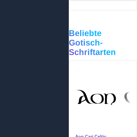
Beliebte
Gotisch-
Schriftarten
Aon Cari Celtic