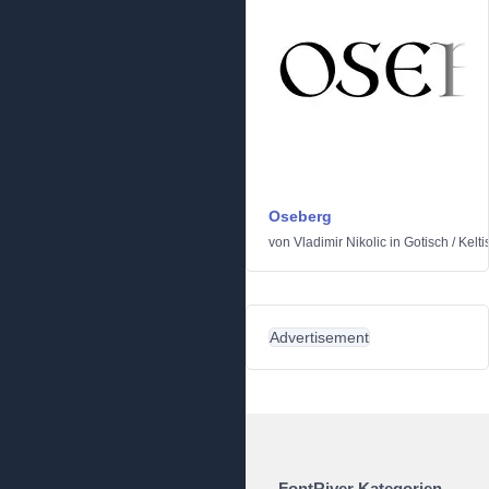
Oseberg
von
Vladimir Nikolic
in
Gotisch
/
Kelti
Advertisement
FontRiver Kategorien