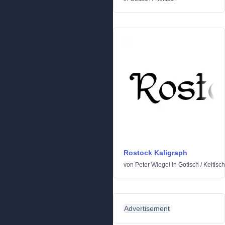
Rostock Kaligraph
von
Peter Wiegel
in
Gotisch
/
Keltisch
Advertisement