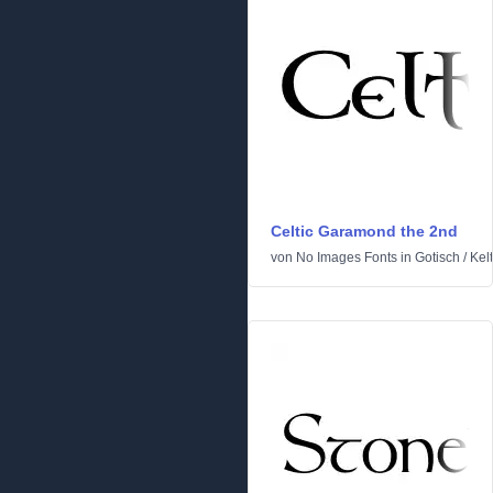
Celtic Garamond the 2nd
von
No Images Fonts
in
Gotisch
/
Kel