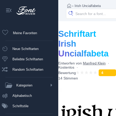
›
Irish Uncialfabeta
Schriftart
Meine Favoriten
Irish
Neue Schriftarten
Uncialfabeta
Beliebte Schriftarten
Entworfen von
Manfred Klein
Kostenlos
Random Schriftarten
Bewertung
4
14 Stimmen
Kategorien
Alphabetisch
Schriftstile