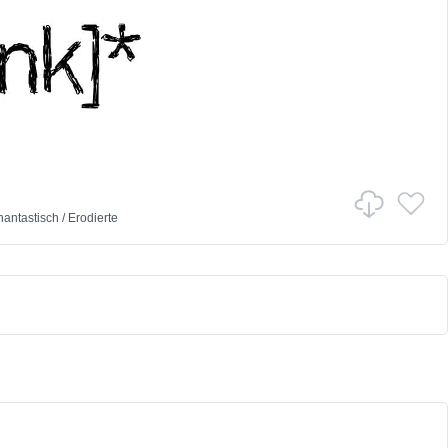
hantastisch
/
Erodierte