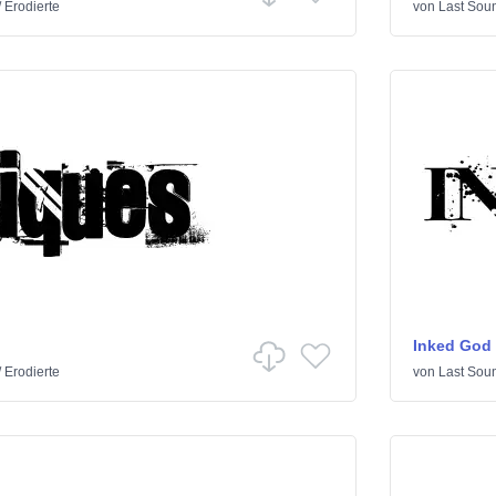
/
Erodierte
von
Last Sou
Inked God
/
Erodierte
von
Last Sou