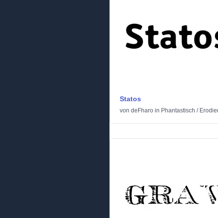
Statos
von
deFharo
in
Phantastisch
/
Erodie