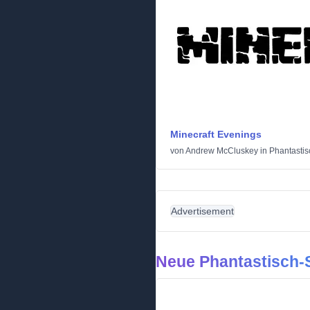
Minecraft Evenings
von
Andrew McCluskey
in
Phantastis
Advertisement
Neue Phantastisch-S