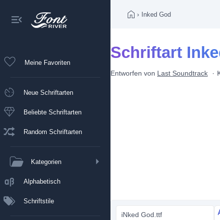
›
Inked God
Schriftart Ink
Meine Favoriten
Entworfen von
Last Soundtrack
Neue Schriftarten
Beliebte Schriftarten
Random Schriftarten
Kategorien
Alphabetisch
Schriftstile
iNked God.ttf