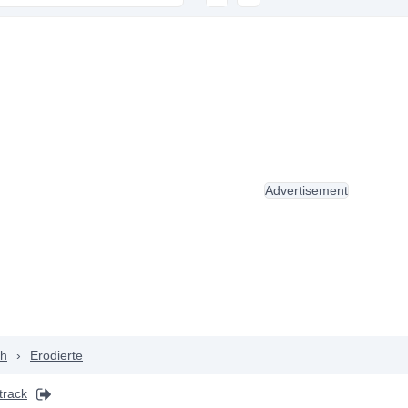
Advertisement
ch
›
Erodierte
track