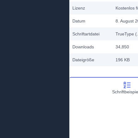
Lizenz
Kostenlos f
Datum
8. August 
Schriftartdatei
TrueType (.
Downloads
34,850
Dateigröße
196 KB
Schriftbeispie