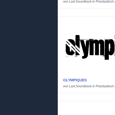
von
Last Soundtrack
in
Phantastisch
OLYMPIQUES
von
Last Soundtrack
in
Phantastisch