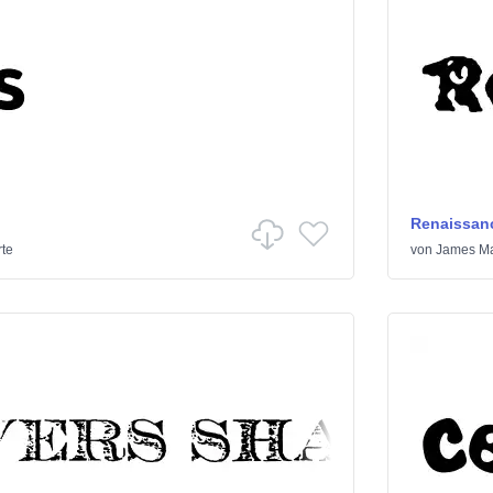
Renaissanc
rte
von
James Ma