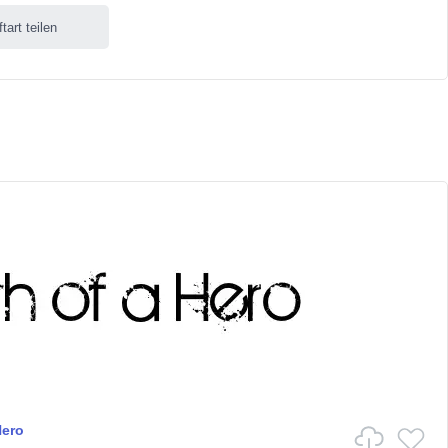
ftart teilen
Hero