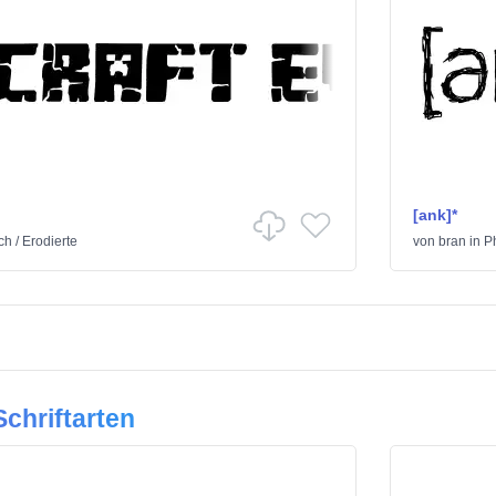
[ank]*
ch
/
Erodierte
von
bran
in
P
chriftarten