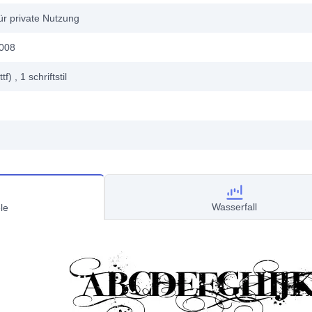
ür private Nutzung
2008
ttf)
, 1
schriftstil
Wasserfall
le