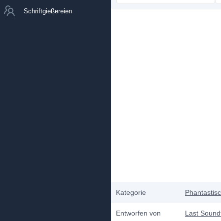
Schriftgießereien
Kategorie
Phantastis
Entworfen von
Last Sound