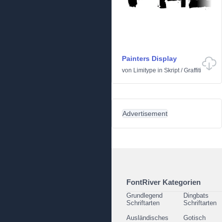
Painters Display
von
Limitype
in
Skript
/
Graffiti
Advertisement
FontRiver Kategorien
Grundlegend
Dingbats
Schriftarten
Schriftarten
Ausländisches
Gotisch