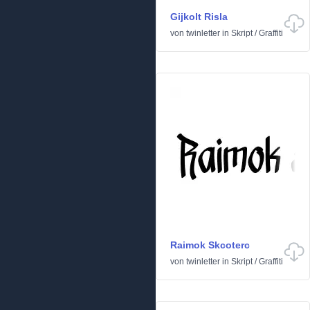
Gijkolt Risla
von
twinletter
in
Skript
/
Graffiti
Raimok Skcoterc
von
twinletter
in
Skript
/
Graffiti