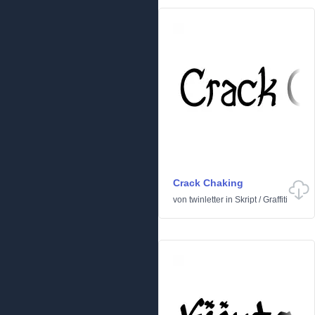
Crack Chaking
von
twinletter
in
Skript
/
Graffiti