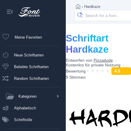
›
Hardkaze
Schriftart
Meine Favoriten
Hardkaze
Neue Schriftarten
Entworfen von
Pizzadude
Kostenlos für private Nutzung
Beliebte Schriftarten
Bewertung
4.5
9 Stimmen
Random Schriftarten
Kategorien
Alphabetisch
Schriftstile