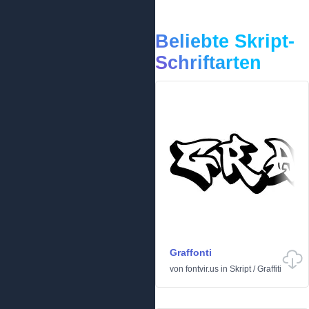
Beliebte Skript-
Schriftarten
Graffonti
von
fontvir.us
in
Skript
/
Graffiti