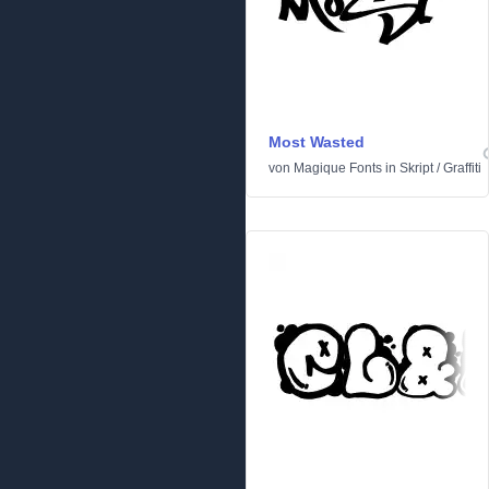
Most Wasted
von
Magique Fonts
in
Skript
/
Graffiti