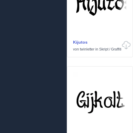
Kijutos
von
twinletter
in
Skript
/
Graffiti