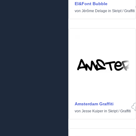
El&Font Bubble
von
Jérôme Delage
in
Skript
/
Graffiti
Amsterdam Graffiti
von
Jesse Kuiper
in
Skript
/
Graffiti