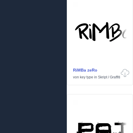
RiMBa zeRo
von
key type
in
Skript
/
Graffiti