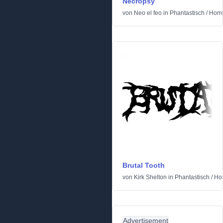
Necropsy
von
Neo el feo
in
Phantastisch
/
Horr
Brutal Tooth
von
Kirk Shelton
in
Phantastisch
/
Hor
Advertisement