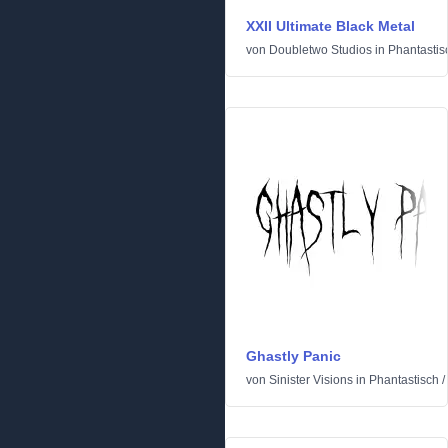
XXII Ultimate Black Metal
von
Doubletwo Studios
in
Phantastis
Ghastly Panic
von
Sinister Visions
in
Phantastisch
/