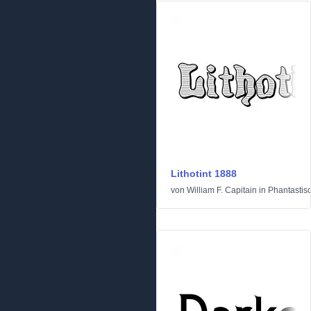
Lithotint 1888
von
William F. Capitain
in
Phantastis