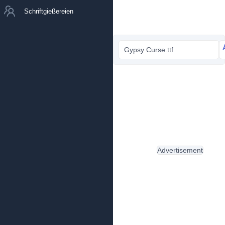
Schriftgießereien
Gypsy Curse.ttf
Advertisement