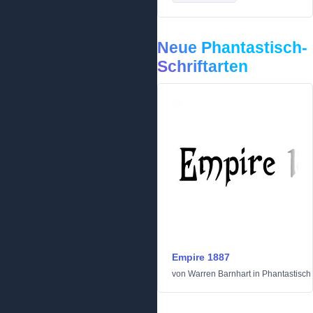
Neue Phantastisch-
Schriftarten
Empire 1887
von
Warren Barnhart
in
Phantastisch