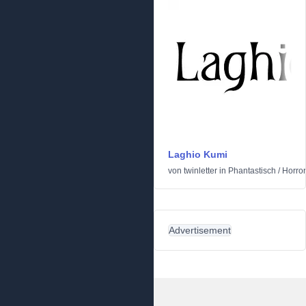
Laghio Kumi
von
twinletter
in
Phantastisch
/
Horror
Advertisement