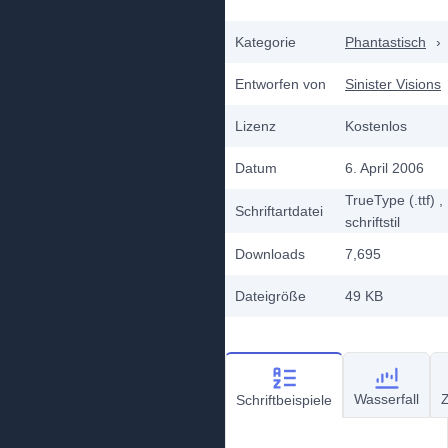
Kategorie
Phantastisch
›
Entworfen von
Sinister Visions
Lizenz
Kostenlos
Datum
6. April 2006
TrueType (.ttf)
,
Schriftartdatei
schriftstil
Downloads
7,695
Dateigröße
49 KB
Wasserfall
Z
Schriftbeispiele