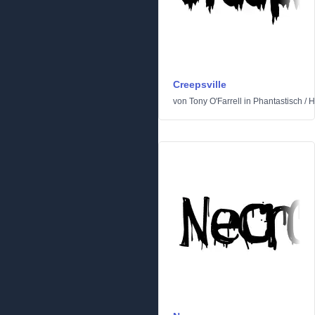
Creepsville
von
Tony O'Farrell
in
Phantastisch
/
H