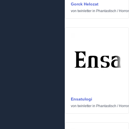
Gorck Helozat
von
twinletter
in
Phantastisch
/
Horror
Ensatulogi
von
twinletter
in
Phantastisch
/
Horror