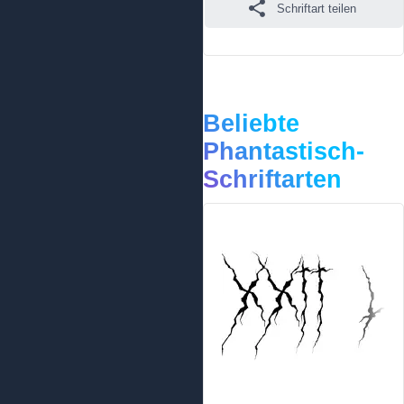
Schriftart teilen
Beliebte
Phantastisch-
Schriftarten