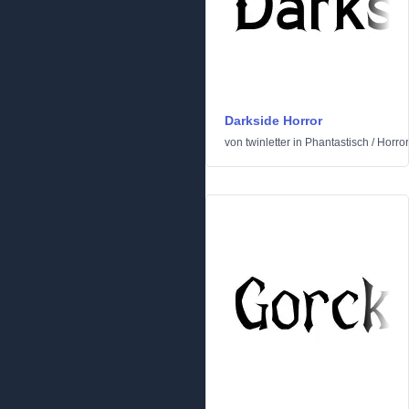
Darkside Horror
von
twinletter
in
Phantastisch
/
Horror