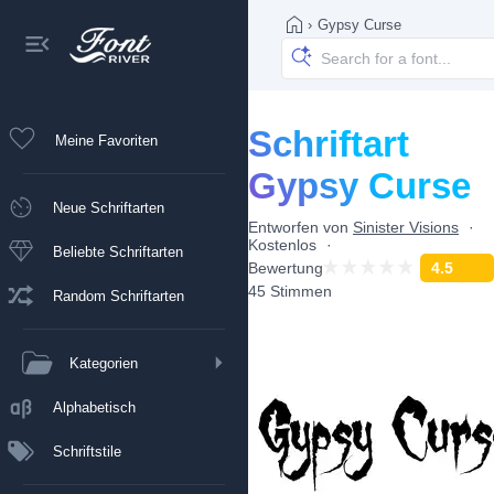
›
Gypsy Curse
Schriftart
Meine Favoriten
Gypsy Curse
Neue Schriftarten
Entworfen von
Sinister Visions
Kostenlos
Beliebte Schriftarten
Bewertung
4.5
45 Stimmen
Random Schriftarten
Kategorien
Alphabetisch
Schriftstile