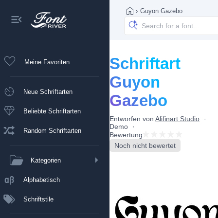
›
Guyon Gazebo
Schriftart
Meine Favoriten
Guyon
Neue Schriftarten
Gazebo
Beliebte Schriftarten
Entworfen von
Alifinart Studio
Demo
Random Schriftarten
Bewertung
Noch nicht bewertet
Kategorien
Alphabetisch
Schriftstile