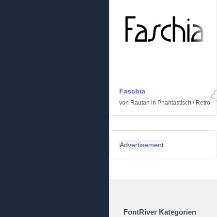
Faschia
von
Rautan
in
Phantastisch
/
Retro
Advertisement
FontRiver Kategorien