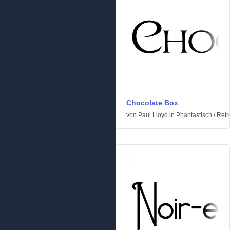
Chocolate Box
von
Paul Lloyd
in
Phantastisch
/
Retr