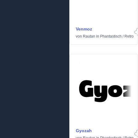
Venmoz
von
Rautan
in
Phantastisch
/
Retro
Gyozah