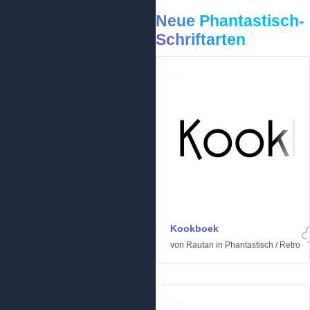
Neue Phantastisch-
Schriftarten
Kookboek
von
Rautan
in
Phantastisch
/
Retro