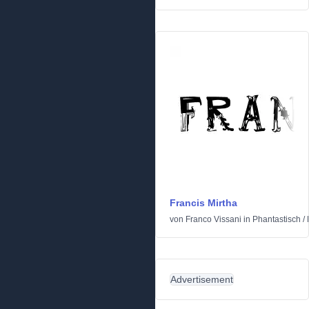
Francis Mirtha
von
Franco Vissani
in
Phantastisch
/
Advertisement