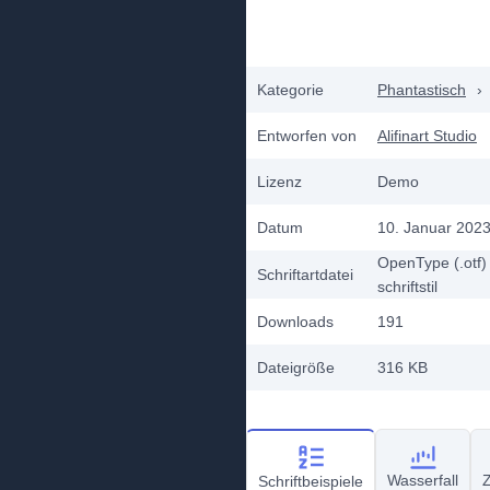
Kategorie
Phantastisch
›
Entworfen von
Alifinart Studio
Lizenz
Demo
Datum
10. Januar 202
OpenType (.otf)
Schriftartdatei
schriftstil
Downloads
191
Dateigröße
316 KB
Wasserfall
Z
Schriftbeispiele