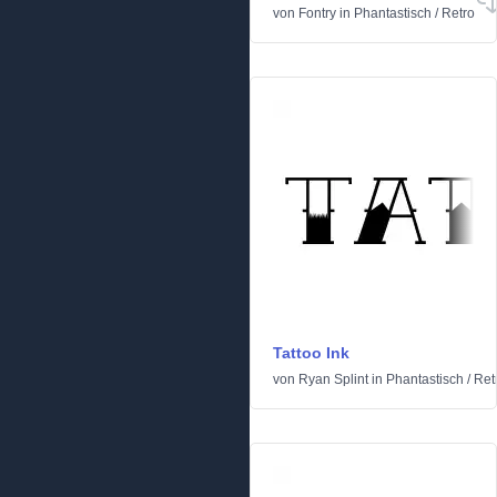
von
Fontry
in
Phantastisch
/
Retro
Tattoo Ink
von
Ryan Splint
in
Phantastisch
/
Ret