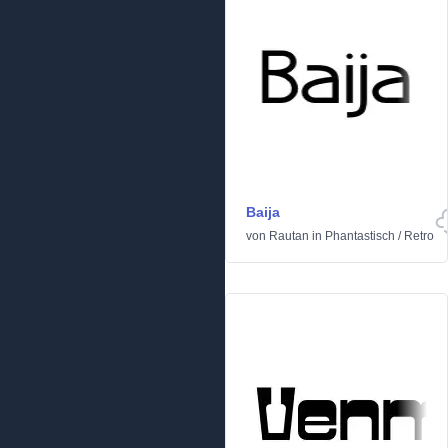
Baija
von
Rautan
in
Phantastisch
/
Retro