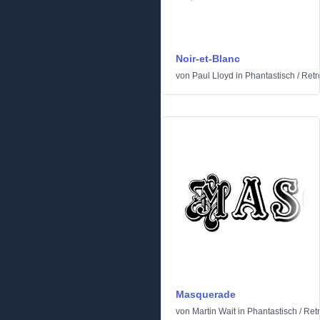
Noir-et-Blanc
von
Paul Lloyd
in
Phantastisch
/
Retr
Masquerade
von
Martin Wait
in
Phantastisch
/
Ret