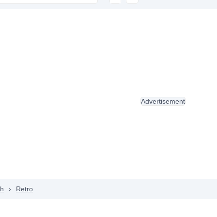
Advertisement
ch
›
Retro