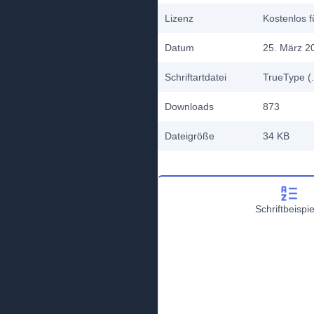
Lizenz
Kostenlos f
Datum
25. März 2
Schriftartdatei
TrueType (.
Downloads
873
Dateigröße
34 KB
Schriftbeispie