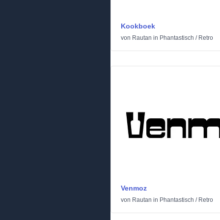
Kookboek
von
Rautan
in
Phantastisch
/
Retro
Venmoz
von
Rautan
in
Phantastisch
/
Retro