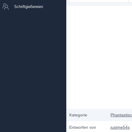
Schriftgießereien
Kategorie
Phantastis
Entworfen von
justme54s