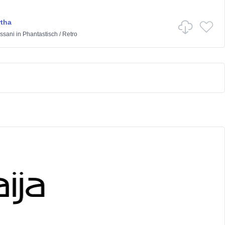
rtha
ssani
in
Phantastisch
/
Retro