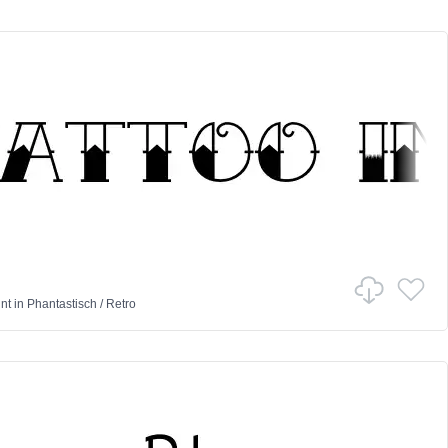
nt
in
Phantastisch
/
Retro