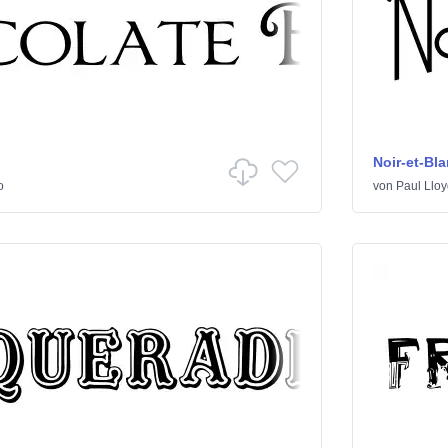
Noir-et-Bl
o
von
Paul Lloy