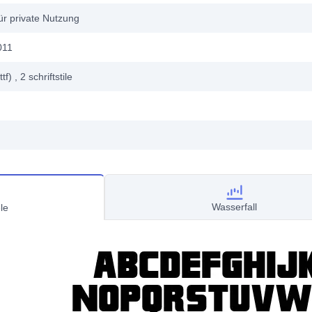
ür private Nutzung
011
ttf)
, 2
schriftstile
Wasserfall
le