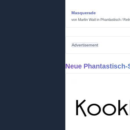
Masquerade
von
Martin Wait
in
Phantastisch
/
Ret
Advertisement
Neue Phantastisch-S