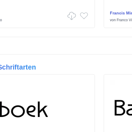
Francis Mi
ro
von
Franco Vi
chriftarten