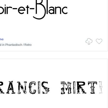
anc
d
in
Phantastisch
/
Retro