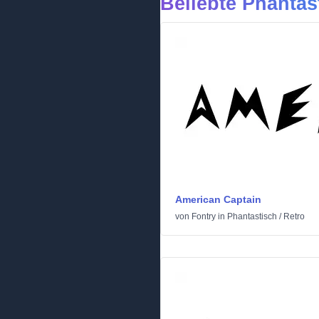
Beliebte Phantas
American Captain
von
Fontry
in
Phantastisch
/
Retro