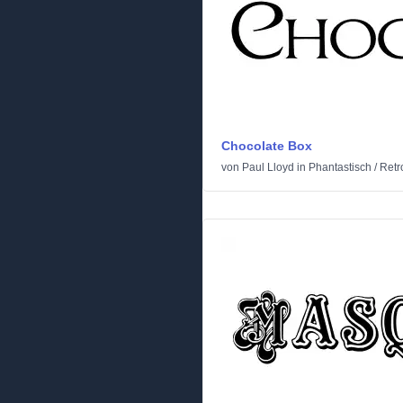
Chocolate Box
von
Paul Lloyd
in
Phantastisch
/
Retr