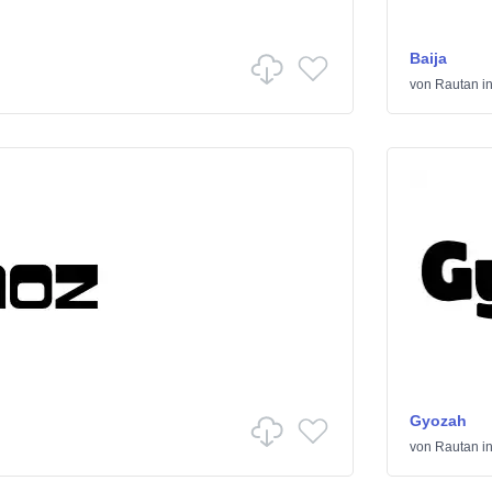
Baija
von
Rautan
i
Gyozah
von
Rautan
i