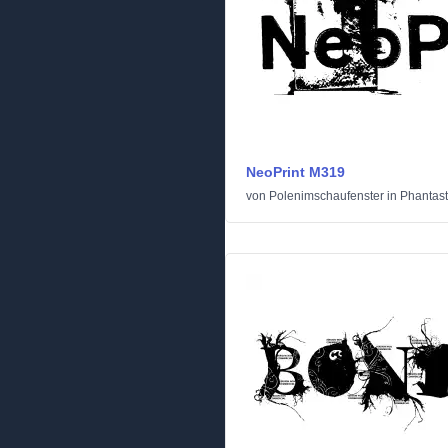
NeoPrint M319
von
Polenimschaufenster
in
Phantast