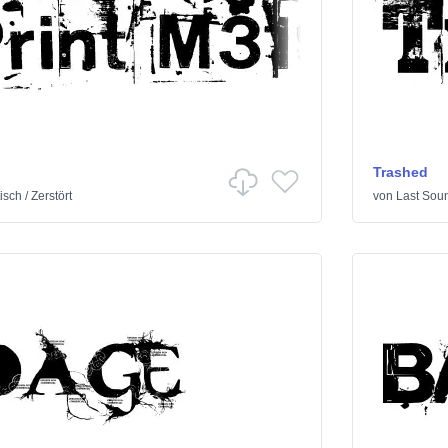
Trashed
isch
/
Zerstört
von
Last Sou