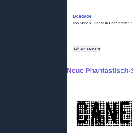
Bondage
von
Marcio Hirosse
in
Phantastisch
/
Advertisement
Neue Phantastisch-S