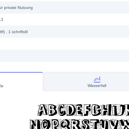
ür private Nutzung
13
ttf)
, 1
schriftstil
Wasserfall
le