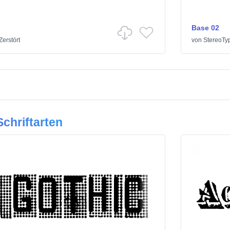
Base 02
Zerstört
von
StereoTy
chriftarten