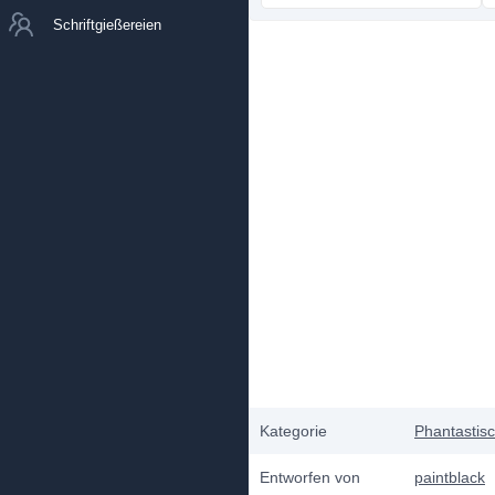
Schriftgießereien
Kategorie
Phantastis
Entworfen von
paintblack