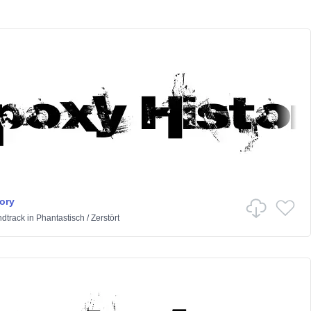
ory
ndtrack
in
Phantastisch
/
Zerstört