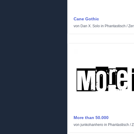
Cane Gothic
von
Dan X. Solo
in
Phantastisch
/
Zer
More than 50.000
von
junkohanhero
in
Phantastisch
/
Z