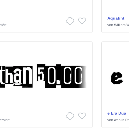
Aquatint
stört
von
William 
e Era Dua
erstört
von
wep
in
Ph