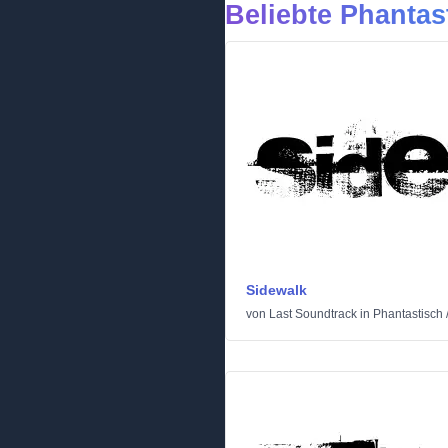
Beliebte Phantas
Sidewalk
von
Last Soundtrack
in
Phantastisch