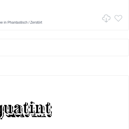
pe
in
Phantastisch
/
Zerstört