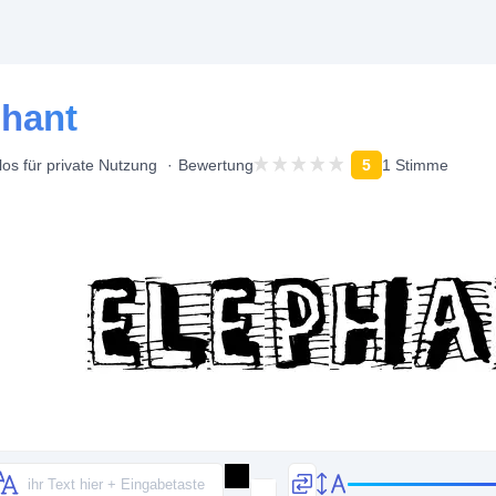
phant
los für private Nutzung
Bewertung
5
1 Stimme