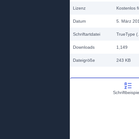
Lizenz
Kostenlos f
Datum
5. März 20
Schriftartdatei
TrueType (.
Downloads
1,149
Dateigröße
243 KB
Schriftbeispie