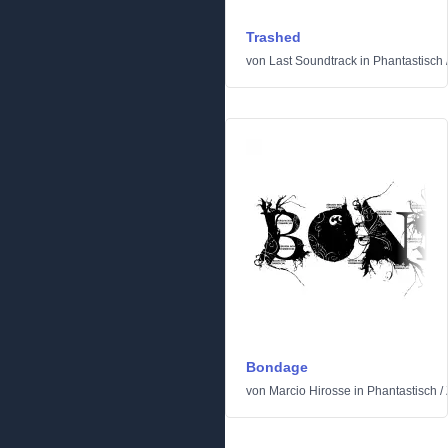
Trashed
von
Last Soundtrack
in
Phantastisch
Bondage
von
Marcio Hirosse
in
Phantastisch
/