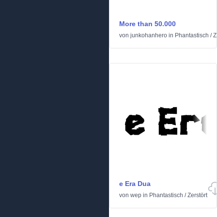
More than 50.000
von
junkohanhero
in
Phantastisch
/
Z
e Era Dua
von
wep
in
Phantastisch
/
Zerstört