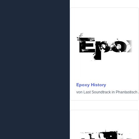
Epoxy History
von
Last Soundtrack
in
Phantastisch