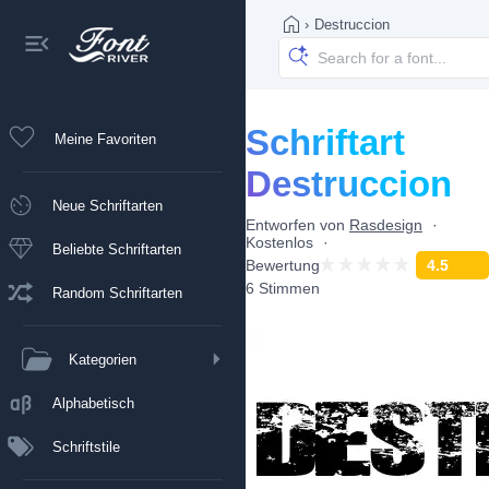
›
Destruccion
Schriftart
Meine Favoriten
Destruccion
Neue Schriftarten
Entworfen von
Rasdesign
Kostenlos
Beliebte Schriftarten
Bewertung
4.5
6 Stimmen
Random Schriftarten
Kategorien
Alphabetisch
Schriftstile