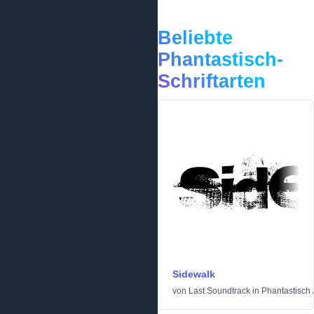
Beliebte
Phantastisch-
Schriftarten
Sidewalk
von
Last Soundtrack
in
Phantastisch