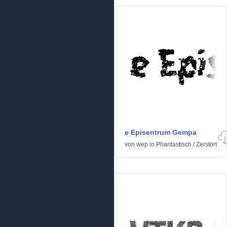
e Episentrum Gempa
von
wep
in
Phantastisch
/
Zerstört