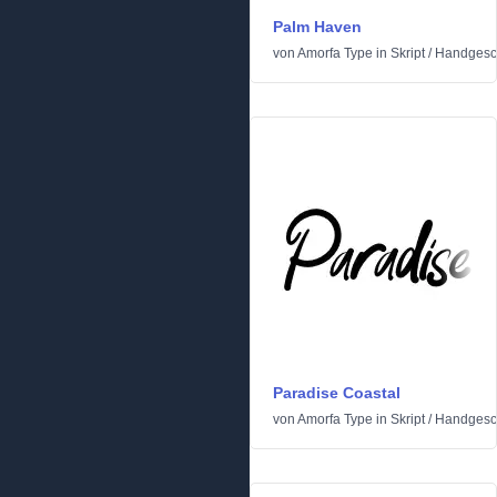
Palm Haven
von
Amorfa Type
in
Skript
/
Handgesc
Paradise Coastal
von
Amorfa Type
in
Skript
/
Handgesc