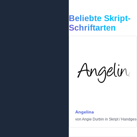
Beliebte Skript-
Schriftarten
Angelina
von
Angie Durbin
in
Skript
/
Handges