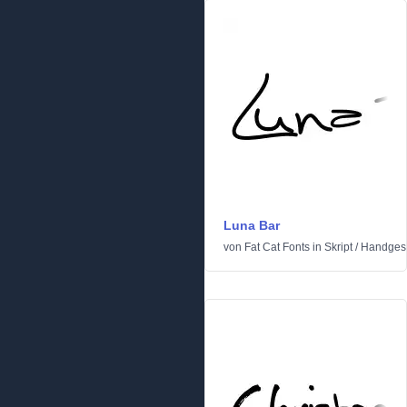
Luna Bar
von
Fat Cat Fonts
in
Skript
/
Handges