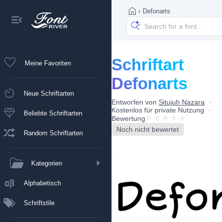
›
Defonarts
Schriftart
Meine Favoriten
Defonarts
Neue Schriftarten
Entworfen von
Situjuh Nazara
Kostenlos für private Nutzung
Beliebte Schriftarten
Bewertung
Noch nicht bewertet
Random Schriftarten
Kategorien
Alphabetisch
Schriftstile