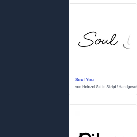
Soul You
von
Heinzel Std
in
Skript
/
Handgesch