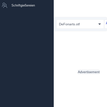
Schriftgießereien
DeFonarts.otf
Advertisement