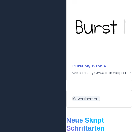
Burst My Bubble
von
Kimberly Geswein
in
Skript
/
Han
Advertisement
Neue Skript-
Schriftarten