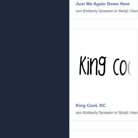
Just Me Again Down Here
von
Kimberly Geswein
in
Skript
/
Han
King CooL KC
von
Kimberly Geswein
in
Skript
/
Han