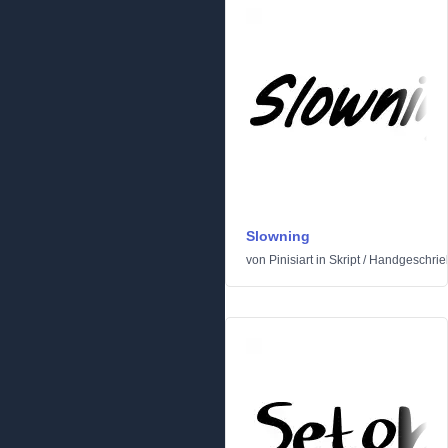
Slowning
von
Pinisiart
in
Skript
/
Handgeschrie