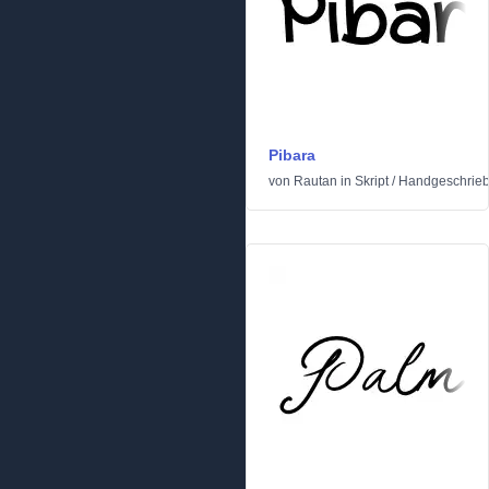
Pibara
von
Rautan
in
Skript
/
Handgeschrie