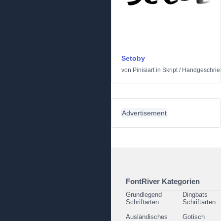
Setoby
von
Pinisiart
in
Skript
/
Handgeschrie
Advertisement
FontRiver Kategorien
Grundlegend
Dingbats
Schriftarten
Schriftarten
Ausländisches
Gotisch