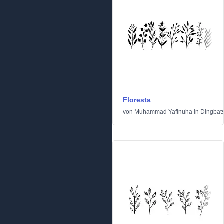
Floresta
von
Muhammad Yafinuha
in
Dingbat