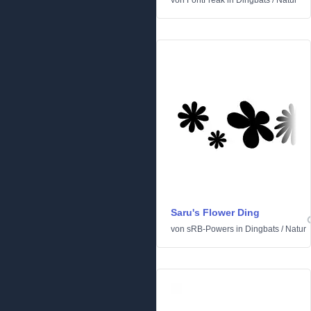
von
FontFreak
in
Dingbats
/
Natur
Saru's Flower Ding
von
sRB-Powers
in
Dingbats
/
Natur