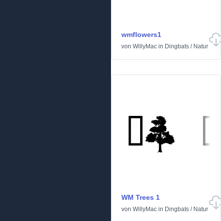
wmflowers1
von
WillyMac
in
Dingbats
/
Natur
WM Trees 1
von
WillyMac
in
Dingbats
/
Natur