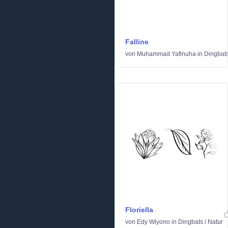
Falline
von
Muhammad Yafinuha
in
Dingbat
Floriella
von
Edy Wiyono
in
Dingbats
/
Natur