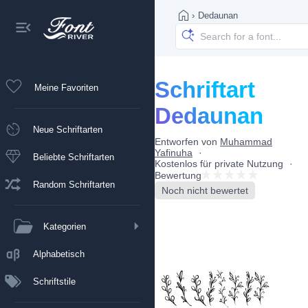
›
Dedaunan
Schriftart
Meine Favoriten
Dedaunan
Neue Schriftarten
Entworfen von
Muhammad
Yafinuha
Beliebte Schriftarten
Kostenlos für private Nutzung
Bewertung
Random Schriftarten
Noch nicht bewertet
Kategorien
Alphabetisch
Schriftstile