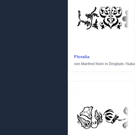
Floralia
von
Manfred Klein
in
Dingbats
/
Natu