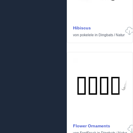
Hibiscus
von
pokelele
in
Dingbats
/
Natur
Flower Ornaments