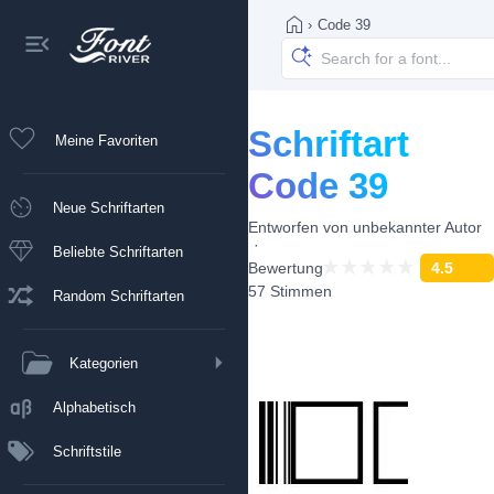
›
Code 39
Schriftart
Meine Favoriten
Code 39
Neue Schriftarten
Entworfen von
unbekannter Autor
Beliebte Schriftarten
Bewertung
4.5
57 Stimmen
Random Schriftarten
Kategorien
Alphabetisch
Schriftstile