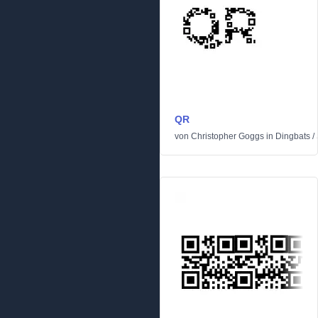
QR
von
Christopher Goggs
in
Dingbats
/