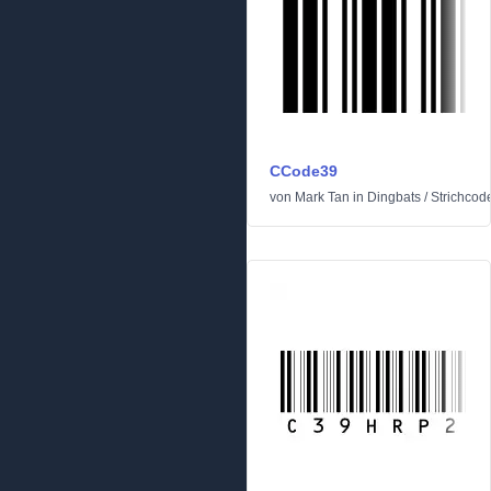
CCode39
von
Mark Tan
in
Dingbats
/
Strichcod