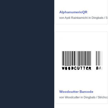
AlphanumericQR
von
Aydi Rainkarnichi
in
Dingbats
/
S
Woodcutter Barcode
von
Woodcutter
in
Dingbats
/
Strichc