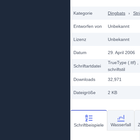
Kategorie
Dingbats
›
Str
Entworfen von
Unbekannt
Lizenz
Unbekannt
Datum
29. April 2006
TrueType (.ttf)
,
Schriftartdatei
schriftstil
Downloads
32,971
Dateigröße
2 KB
Wasserfall
Z
Schriftbeispiele