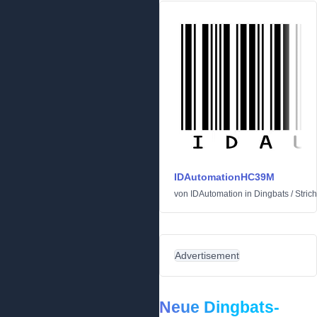
IDAutomationHC39M
von
IDAutomation
in
Dingbats
/
Stric
Advertisement
Neue Dingbats-