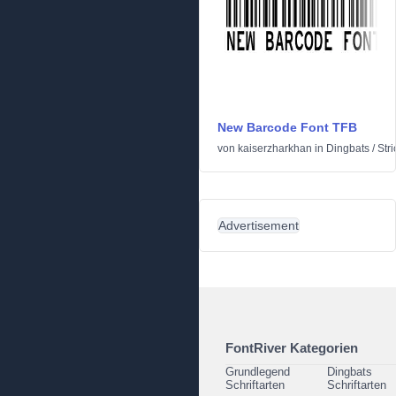
New Barcode Font TFB
von
kaiserzharkhan
in
Dingbats
/
Str
Advertisement
FontRiver Kategorien
Grundlegend
Dingbats
Schriftarten
Schriftarten