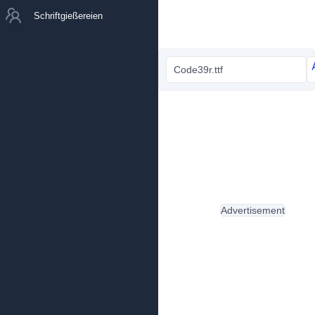
Schriftgießereien
Code39r.ttf
Advertisement