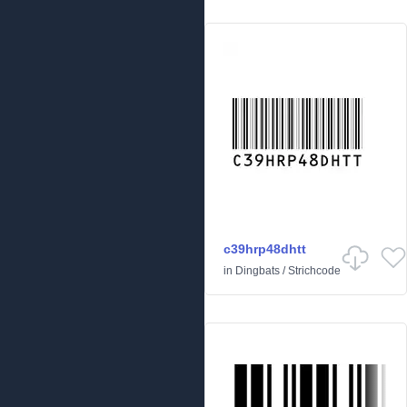
c39hrp48dhtt
in
Dingbats
/
Strichcode