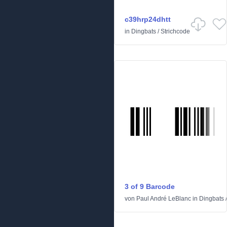
c39hrp24dhtt
in
Dingbats
/
Strichcode
3 of 9 Barcode
von
Paul André LeBlanc
in
Dingbats