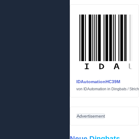
IDAutomationHC39M
von
IDAutomation
in
Dingbats
/
Stric
Advertisement
Neue Dingbats-