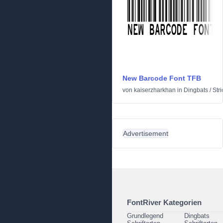
New Barcode Font TFB
von
kaiserzharkhan
in
Dingbats
/
Str
Advertisement
FontRiver Kategorien
Grundlegend
Dingbats