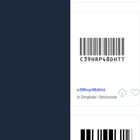
c39hrp48dhtt
in
Dingbats
/
Strichcode