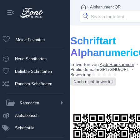
›
AlphanumericQR
Schriftart
Meine Favoriten
Alphanumeri
Neue Schriftarten
Entworfen von
Aydi Rainkarnichi
Public domain/GPL/GNU/OFL
Beliebte Schriftarten
Bewertung
Noch nicht bewertet
Random Schriftarten
Kategorien
Alphabetisch
Schriftstile