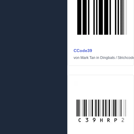
CCode39
von
Mark Tan
in
Dingbats
/
Strichcod