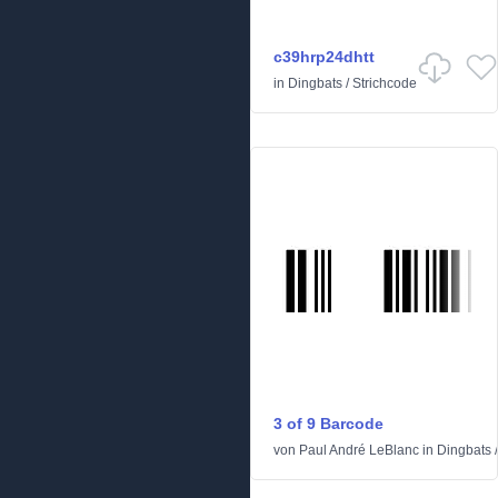
c39hrp24dhtt
in
Dingbats
/
Strichcode
3 of 9 Barcode
von
Paul André LeBlanc
in
Dingbats