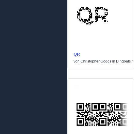
QR
von
Christopher Goggs
in
Dingbats
/