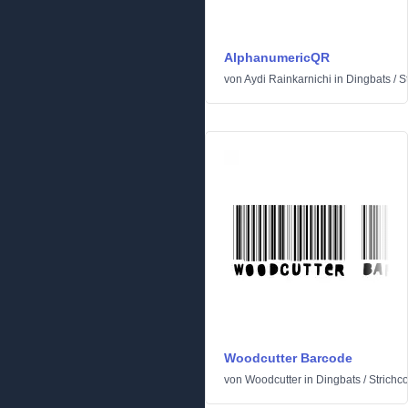
AlphanumericQR
von
Aydi Rainkarnichi
in
Dingbats
/
S
Woodcutter Barcode
von
Woodcutter
in
Dingbats
/
Strichc