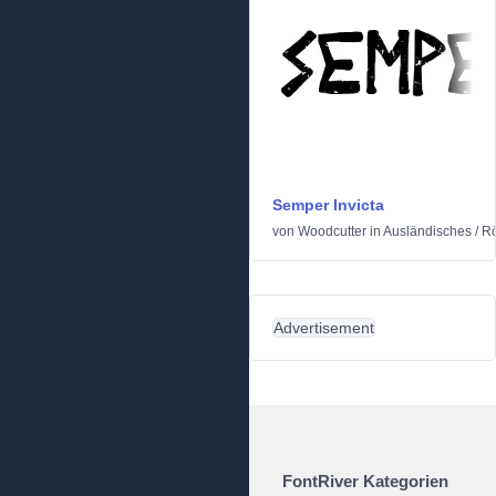
Semper Invicta
von
Woodcutter
in
Ausländisches
/
Rö
Advertisement
FontRiver Kategorien