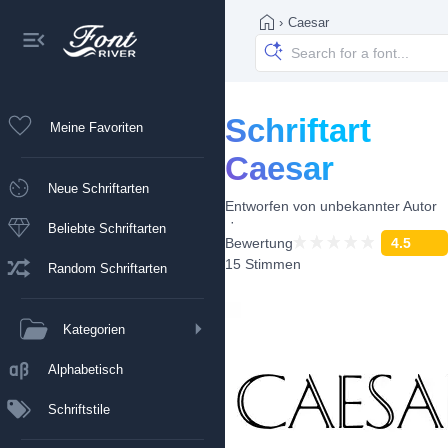
›
Caesar
Schriftart
Meine Favoriten
Caesar
Neue Schriftarten
Entworfen von
unbekannter Autor
Beliebte Schriftarten
Bewertung
4.5
15 Stimmen
Random Schriftarten
Kategorien
Alphabetisch
Schriftstile