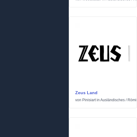
Zeus Land
von
Pinisiart
in
Ausländisches
/
Römis