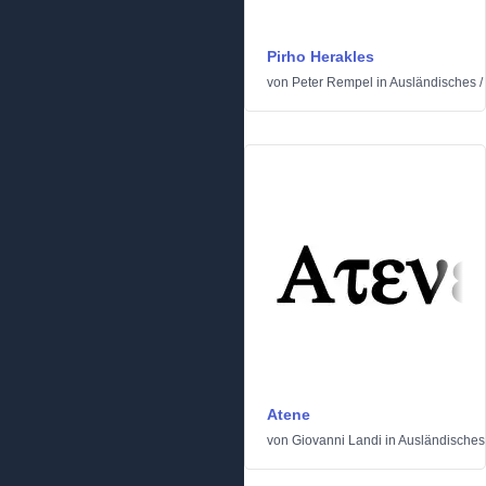
Pirho Herakles
von
Peter Rempel
in
Ausländisches
/
Atene
von
Giovanni Landi
in
Ausländisches