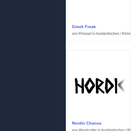
Greek Freak
von
Pinisiart
in
Ausländisches
/
Römis
Nordic Chance
von
Woodcutter
in
Ausländisches
/
Rö