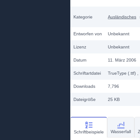
Kategorie
Ausländisches
Entworfen von
Unbekannt
Lizenz
Unbekannt
Datum
11. März 2006
Schriftartdatei
TrueType (.ttf)
,
Downloads
7,796
Dateigröße
25 KB
Wasserfall
Z
Schriftbeispiele