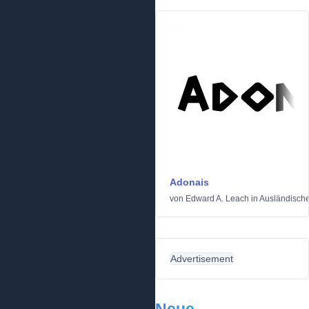
Adonais
von
Edward A. Leach
in
Ausländisch
Advertisement