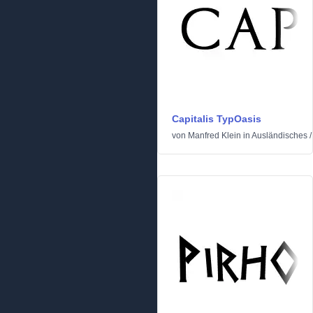
Capitalis TypOasis
von
Manfred Klein
in
Ausländisches