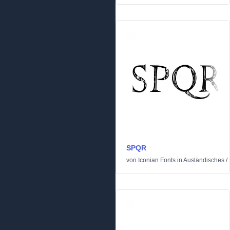
SPQR
von
Iconian Fonts
in
Ausländisches
/