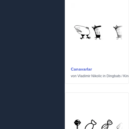
Canavarlar
von
Vladimir Nikolic
in
Dingbats
/
Kin