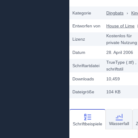
Kategorie
Dingbats
›
Kin
Entworfen von
House of Lime
Kostenlos für
Lizenz
private Nutzung
Datum
28. April 2006
TrueType (.ttf)
,
Schriftartdatei
schriftstil
Downloads
10,459
Dateigröße
104 KB
Wasserfall
Z
Schriftbeispiele