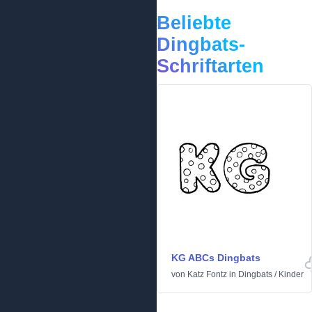
Beliebte
Dingbats-
Schriftarten
KG ABCs Dingbats
von
Katz Fontz
in
Dingbats
/
Kinder