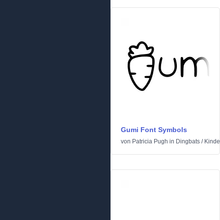
Gumi Font Symbols
von
Patricia Pugh
in
Dingbats
/
Kinde