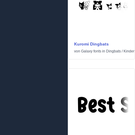
Kuromi Dingbats
von
Galaxy fonts
in
Dingbats
/
Kinder