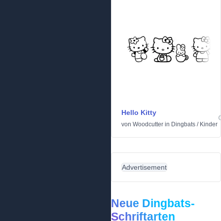
Hello Kitty
von
Woodcutter
in
Dingbats
/
Kinder
Advertisement
Neue Dingbats-
Schriftarten