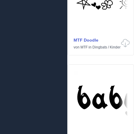
MTF Doodle
von
MTF
in
Dingbats
/
Kinder