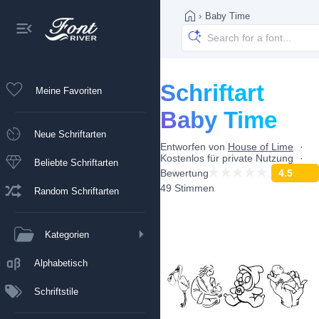
›
Baby Time
Schriftart
Meine Favoriten
Baby Time
Neue Schriftarten
Entworfen von
House of Lime
Kostenlos für private Nutzung
Beliebte Schriftarten
Bewertung
4.5
49 Stimmen
Random Schriftarten
Kategorien
Alphabetisch
Schriftstile