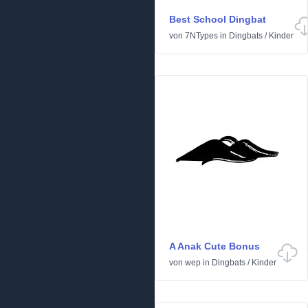
Best School Dingbat
von
7NTypes
in
Dingbats
/
Kinder
A Anak Cute Bonus
von
wep
in
Dingbats
/
Kinder