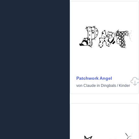
Patchwork Angel
von
Claude
in
Dingbats
/
Kinder