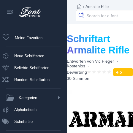
›
Armalite Rifle
Schriftart
Meine Favoriten
Armalite Rifle
Neue Schriftarten
Entworfen von
Vic Fieger
Kostenlos
Beliebte Schriftarten
Bewertung
4.5
30 Stimmen
Random Schriftarten
Kategorien
Alphabetisch
Schriftstile