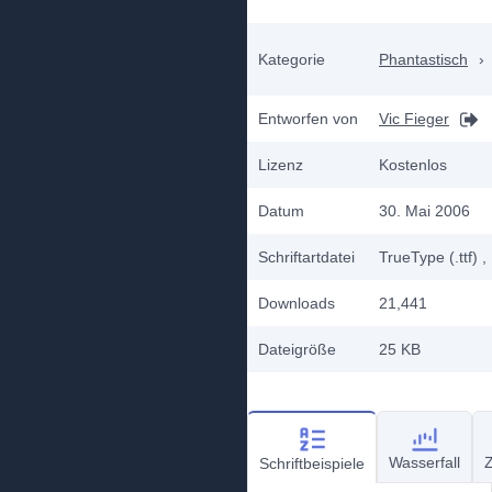
Kategorie
Phantastisch
›
Entworfen von
Vic Fieger
Lizenz
Kostenlos
Datum
30. Mai 2006
Schriftartdatei
TrueType (.ttf)
,
Downloads
21,441
Dateigröße
25 KB
Wasserfall
Z
Schriftbeispiele