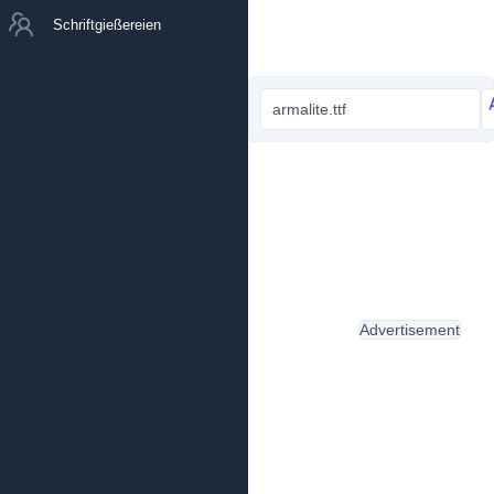
Schriftgießereien
armalite.ttf
Advertisement