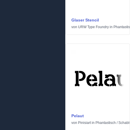
Glaser Stencil
von
URW Type Foundry
in
Phantasti
Pelaut
von
Pinisiart
in
Phantastisch
/
Schabl