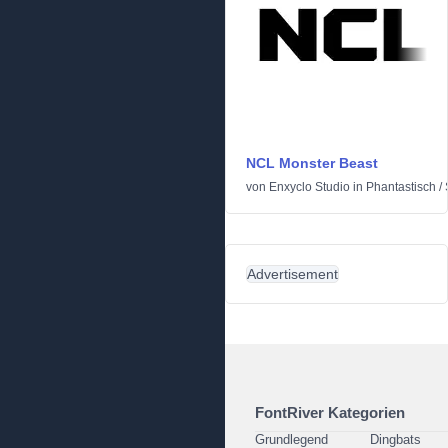
NCL Monster Beast
von
Enxyclo Studio
in
Phantastisch
/
Advertisement
FontRiver Kategorien
Grundlegend
Dingbats