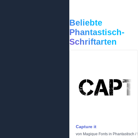
Beliebte
Phantastisch-
Schriftarten
Capture it
von
Magique Fonts
in
Phantastisch
/