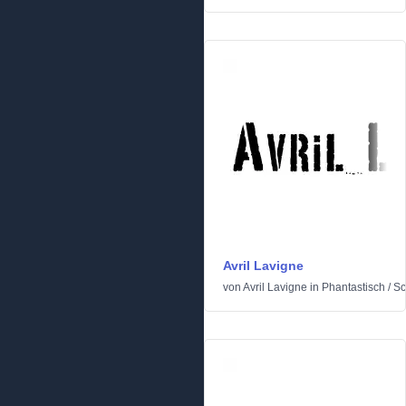
Avril Lavigne
von
Avril Lavigne
in
Phantastisch
/
Sc