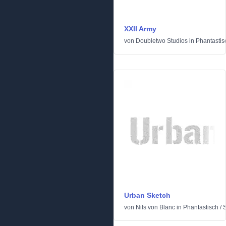
XXII Army
von
Doubletwo Studios
in
Phantastis
Urban Sketch
von
Nils von Blanc
in
Phantastisch
/