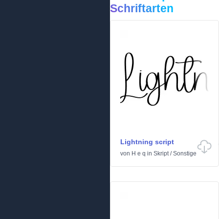
Schriftarten
Lightning script
von
H e q
in
Skript
/
Sonstige