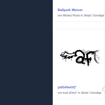
Ballpark Weiner
von
Mickey Rossi
in
Skript
/
Sonstige
(afGiHmtV)*
von
tcuk (tOm)*
in
Skript
/
Sonstige