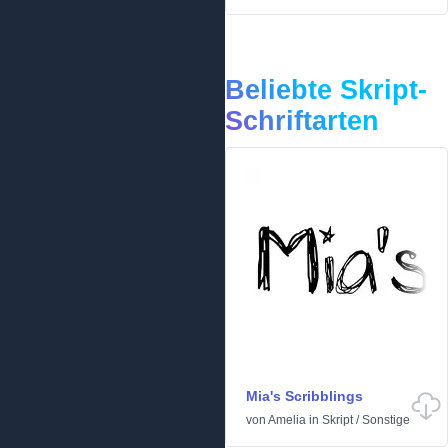
Beliebte Skript-
Schriftarten
Mia's Scribblings
von
Amelia
in
Skript
/
Sonstige