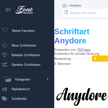
›
Anydore
Schriftart
Meine Favoriten
Anydore
Neue Schriftarten
Entworfen von
7NTypes
Kostenlos für private Nutzung
Beliebte Schriftarten
Bewertung
5
3 Stimmen
Random Schriftarten
Kategorien
Alphabetisch
Schriftstile