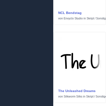
NCL Bendstag
von
Enxyclo Studio
in
Skript
/
Sonstig
The Unleashed Dreams
von
Silkworm Silks
in
Skript
/
Sonstig