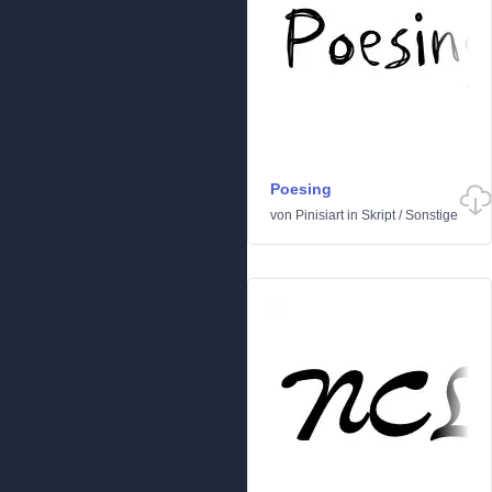
Poesing
von
Pinisiart
in
Skript
/
Sonstige