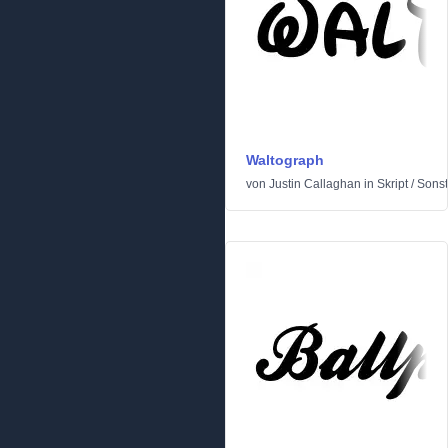
Waltograph
von
Justin Callaghan
in
Skript
/
Sonst