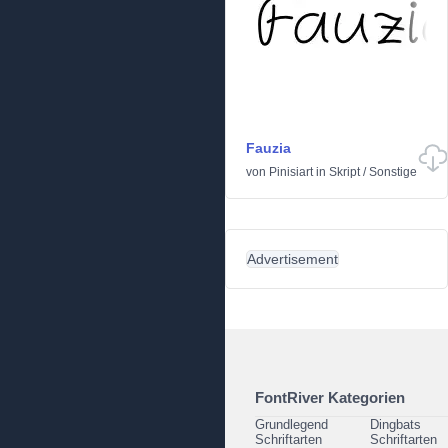
Fauzia
von
Pinisiart
in
Skript
/
Sonstige
Advertisement
FontRiver Kategorien
Grundlegend
Dingbats
Schriftarten
Schriftarten