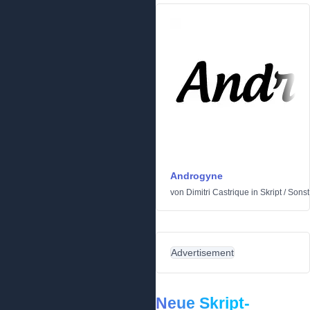
Androgyne
von
Dimitri Castrique
in
Skript
/
Sonst
Advertisement
Neue Skript-