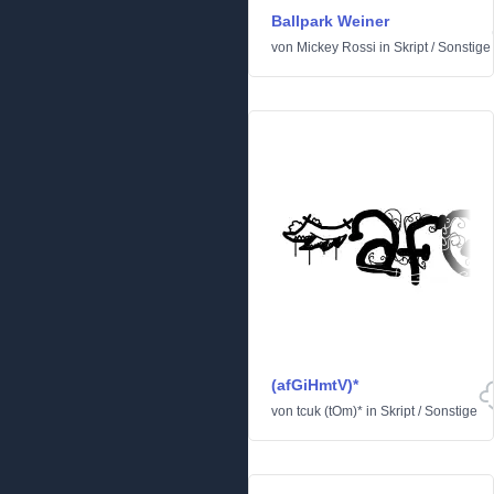
Ballpark Weiner
von
Mickey Rossi
in
Skript
/
Sonstige
(afGiHmtV)*
von
tcuk (tOm)*
in
Skript
/
Sonstige