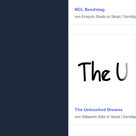
NCL Bendstag
von
Enxyclo Studio
in
Skript
/
Sonstig
The Unleashed Dreams
von
Silkworm Silks
in
Skript
/
Sonstig