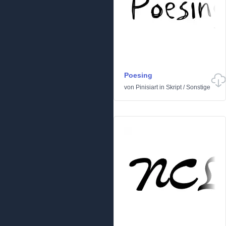
Poesing
von
Pinisiart
in
Skript
/
Sonstige