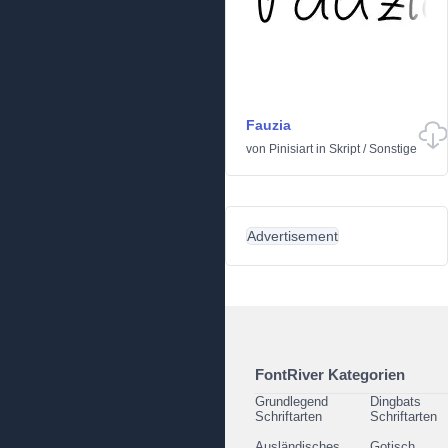
Fauzia
von
Pinisiart
in
Skript
/
Sonstige
Advertisement
FontRiver Kategorien
Grundlegend
Dingbats
Schriftarten
Schriftarten
Ausländisches
Gotisch