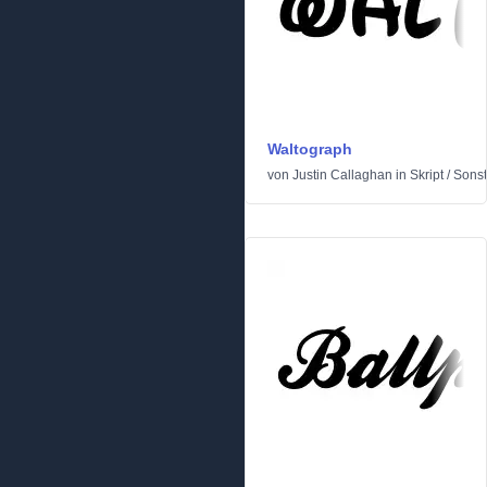
Waltograph
von
Justin Callaghan
in
Skript
/
Sonst