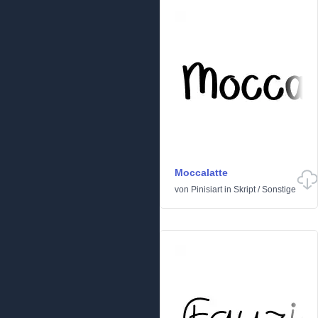
Moccalatte
von
Pinisiart
in
Skript
/
Sonstige