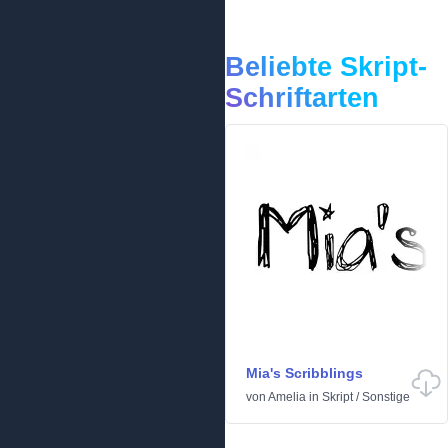
Beliebte Skript-
Schriftarten
Mia's Scribblings
von
Amelia
in
Skript
/
Sonstige