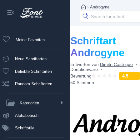
›
Androgyne
Schriftart
Meine Favoriten
Androgyne
Neue Schriftarten
Entworfen von
Dimitri Castrique
Donationware
Beliebte Schriftarten
Bewertung
4.5
50 Stimmen
Random Schriftarten
Kategorien
Alphabetisch
Schriftstile