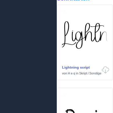
Lightning script
von
H e q
in
Skript
/
Sonstige