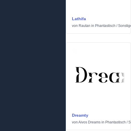
Lathifa
von
Rautan
in
Phantastisch
/
Sonstig
Dreamty
von
Aivos Dreams
in
Phantastisch
/
S