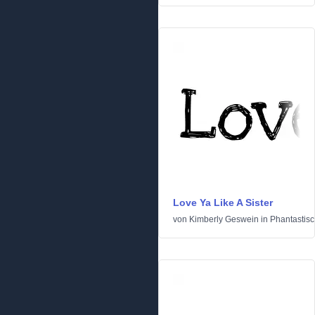
Love Ya Like A Sister
von
Kimberly Geswein
in
Phantastis