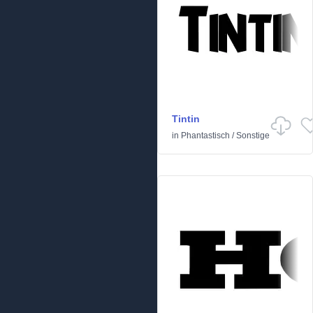
Tintin
in
Phantastisch
/
Sonstige