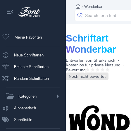
›
Wonderbar
Schriftart
Meine Favoriten
Wonderbar
Neue Schriftarten
Entworfen von
Sharkshock
Kostenlos für private Nutzung
Beliebte Schriftarten
Bewertung
Noch nicht bewertet
Random Schriftarten
Kategorien
Alphabetisch
Schriftstile