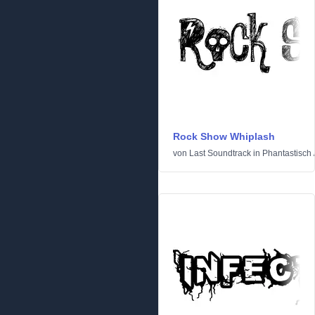
Rock Show Whiplash
von
Last Soundtrack
in
Phantastisch