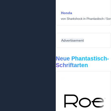
Honda
von
Sharkshock
in
Phantastisch
/
Son
Advertisement
Neue Phantastisch-
Schriftarten