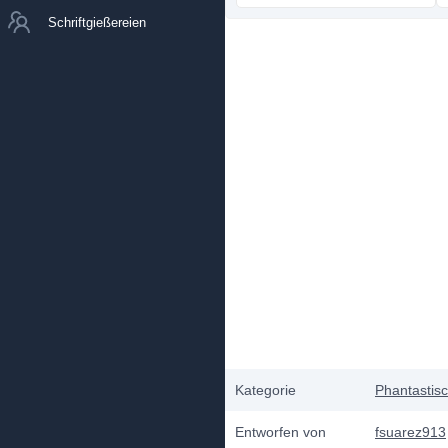
Schriftgießereien
Kategorie
Phantastis
Entworfen von
fsuarez913