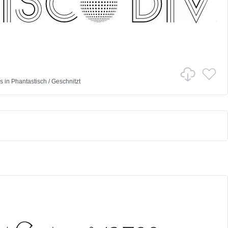
s
in
Phantastisch
/
Geschnitzt