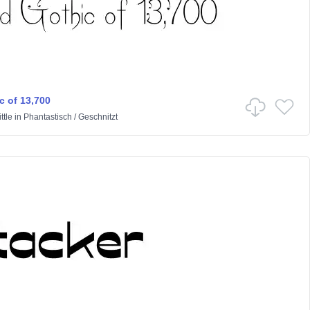
c of 13,700
ttle
in
Phantastisch
/
Geschnitzt