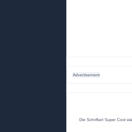
Advertisement
Die Schriftart Super Cool wä