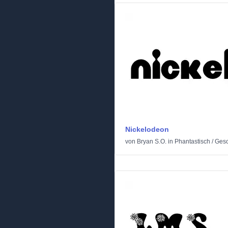
Nickelodeon
von
Bryan S.O.
in
Phantastisch
/
Gesc