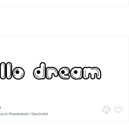
m
ous
in
Phantastisch
/
Geschnitzt