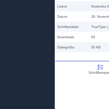
Lizenz
Kostenlos f
Datum
28. Novem
Schriftartdatei
TrueType (.
Downloads
83
Dateigröße
55 KB
Schriftbeispie