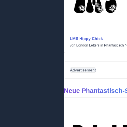
LMS Hippy Chick
von
London Letters
in
Phantastisch
/
Advertisement
Neue Phantastisch-S