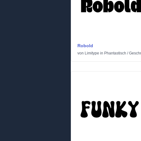
Robold
von
Limitype
in
Phantastisch
/
Geschn