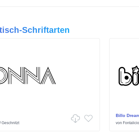
tisch-Schriftarten
Billo Drea
/
Geschnitzt
von
Fontalici