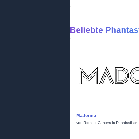
Beliebte Phantas
Madonna
von
Romulo Genova
in
Phantastisch