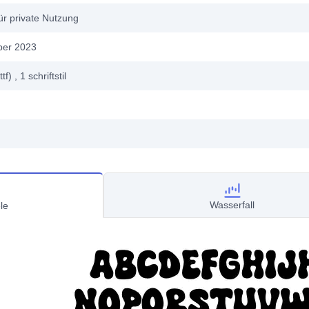
ür private Nutzung
ber 2023
ttf)
, 1
schriftstil
Wasserfall
le