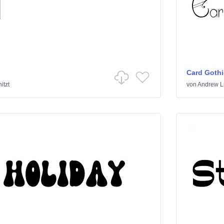
Card Gothi
itzt
von
Andrew Li