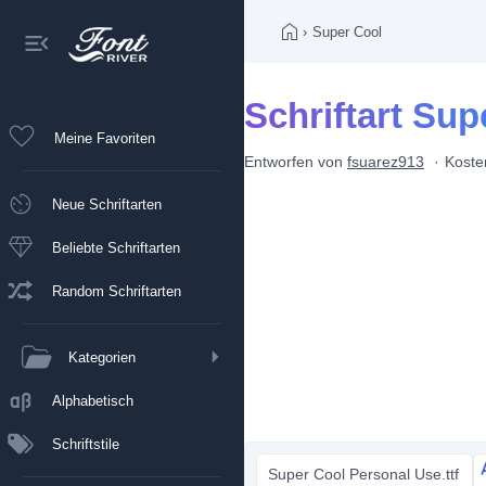
›
Super Cool
Schriftart Sup
Meine Favoriten
Entworfen von
fsuarez913
Koste
Neue Schriftarten
Beliebte Schriftarten
Random Schriftarten
Kategorien
Alphabetisch
Schriftstile
Super Cool Personal Use.ttf