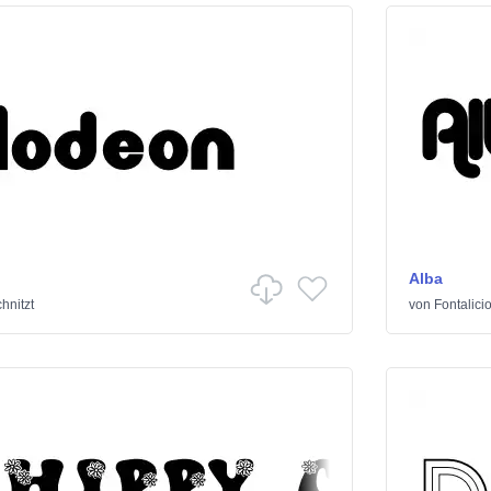
Alba
hnitzt
von
Fontalici