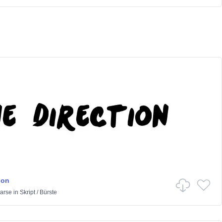
ion
arse
in
Skript
/
Bürste