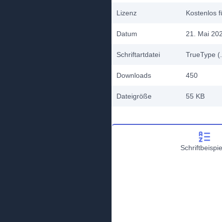
Lizenz
Kostenlos f
Datum
21. Mai 20
Schriftartdatei
TrueType (.
Downloads
450
Dateigröße
55 KB
Schriftbeispie