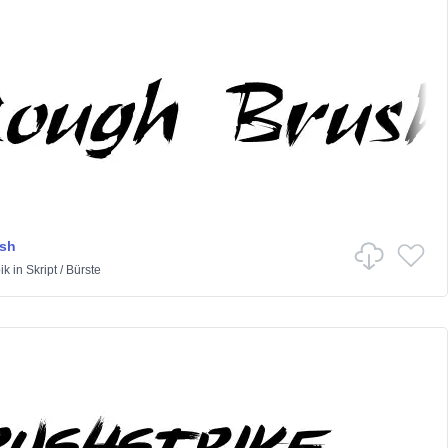
sh
ik
in
Skript
/
Bürste