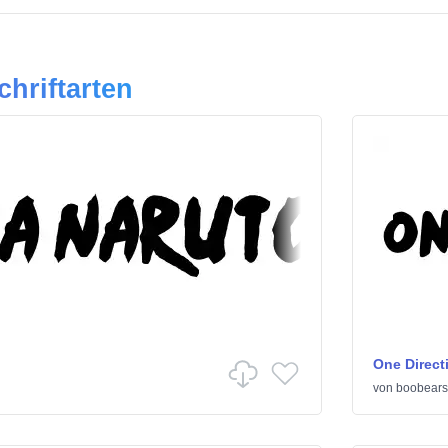
chriftarten
One Direct
von
boobears