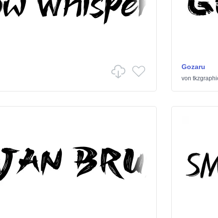
Gozaru
von
tkzgraphi