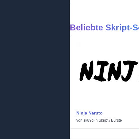
Beliebte Skript-S
Ninja Naruto
von
sk89q
in
Skript
/
Bürste