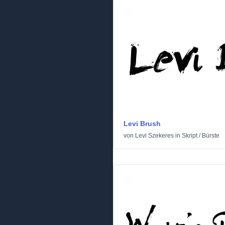
Levi Brush
von
Levi Szekeres
in
Skript
/
Bürste