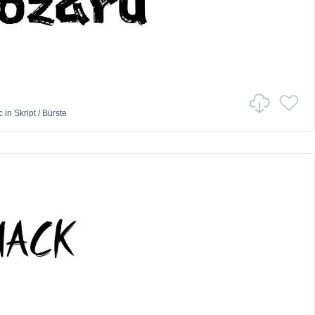
c
in
Skript
/
Bürste