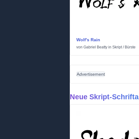
Wolf's Rain
von
Gabriel Beatty
in
Skript
/
Bürste
Advertisement
Neue Skript-Schrifta