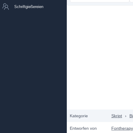
Schriftgießereien
Kategorie
Skript
›
B
Entworfen von
Fontherapy