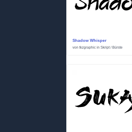
Shadow Whisper
von
tkzgraphic
in
Skript
/
Bürste