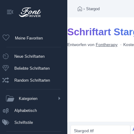
›
Stargod
Schriftart Sta
Meine Favoriten
Entworfen von
Fontherapy
Koste
Neue Schriftarten
Beliebte Schriftarten
Random Schriftarten
Kategorien
Alphabetisch
Schriftstile
Stargod.ttf