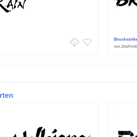
Brushstrik
von
ZetaFont
rten