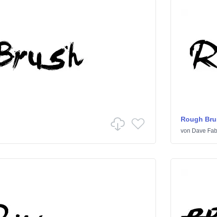
Rough Bru
von
Dave Fab