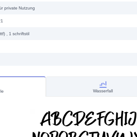
ür private Nutzung
21
ttf)
, 1
schriftstil
Wasserfall
le