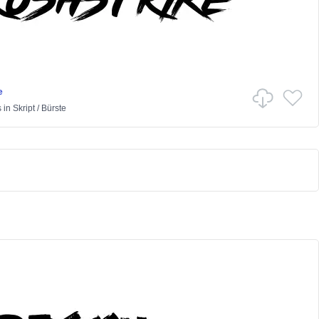
e
s
in
Skript
/
Bürste