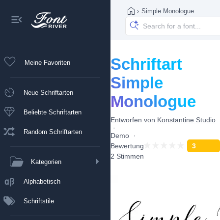
›
Simple Monologue
Schriftart
Meine Favoriten
Simple
Neue Schriftarten
Monologue
Beliebte Schriftarten
Entworfen von
Konstantine Studio
Random Schriftarten
Demo
Bewertung
3
2 Stimmen
Kategorien
Alphabetisch
Schriftstile