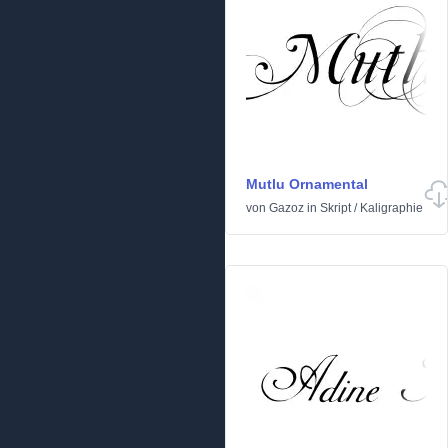
Mutlu Ornamental
von
Gazoz
in
Skript
/
Kaligraphie