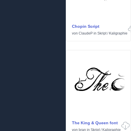
Chopin Script
von
ClaudeP
in
Skript
/
Kaligraphie
The King & Queen font
von
bran
in
Skript
/
Kaligraphie