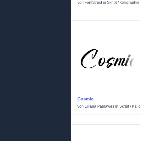
von
FontStruct
in
Skript
/
Kaligraphie
Cosmic
von
Liliana Paulawes
in
Skript
/
Kalig