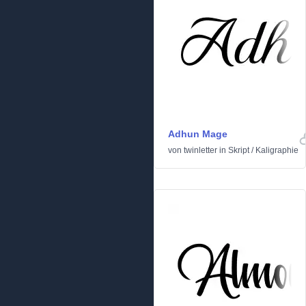
Adhun Mage
von
twinletter
in
Skript
/
Kaligraphie