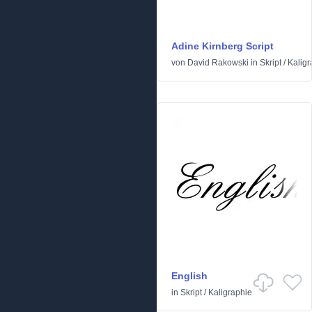
Adine Kirnberg Script
von
David Rakowski
in
Skript
/
Kaligr
English
in
Skript
/
Kaligraphie