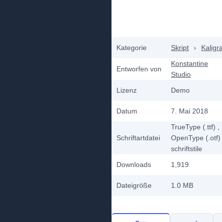
Kategorie
Skript
›
Kaligr
Konstantine
Entworfen von
Studio
Lizenz
Demo
Datum
7. Mai 2018
TrueType (.ttf)
,
Schriftartdatei
OpenType (.otf)
schriftstile
Downloads
1,919
Dateigröße
1.0 MB