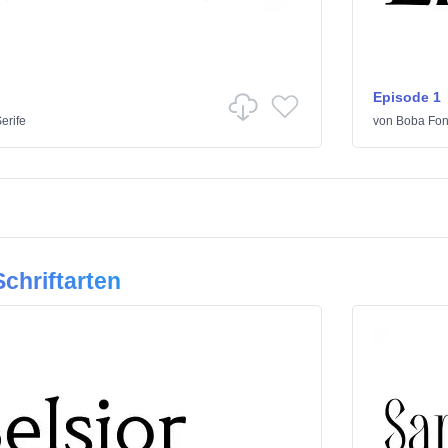
Episode 1
erife
von
Boba Fon
chriftarten