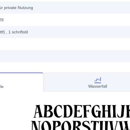
ür private Nutzung
26
ttf)
, 1
schriftstil
Wasserfall
le