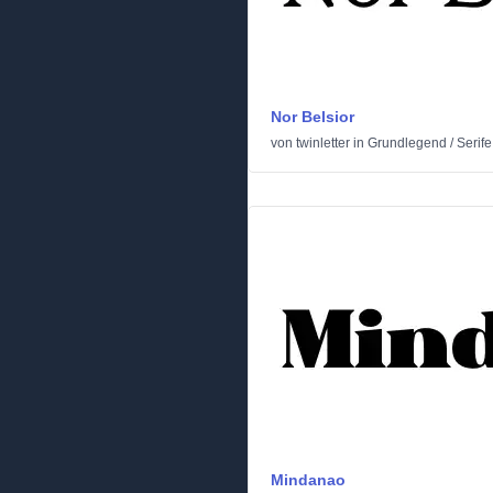
Nor Belsior
von
twinletter
in
Grundlegend
/
Serife
Mindanao