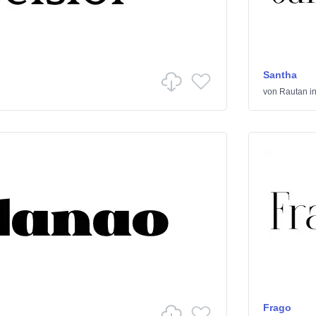
Santha
von
Rautan
i
Frago