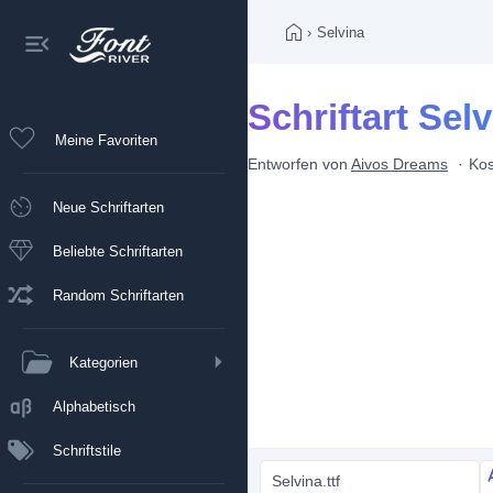
›
Selvina
Schriftart Sel
Meine Favoriten
Entworfen von
Aivos Dreams
Kos
Neue Schriftarten
Beliebte Schriftarten
Random Schriftarten
Kategorien
Alphabetisch
Schriftstile
Selvina.ttf