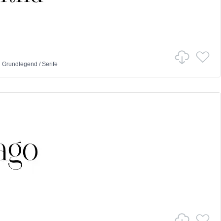
n
Grundlegend
/
Serife