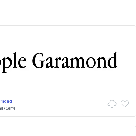
amond
nd
/
Serife