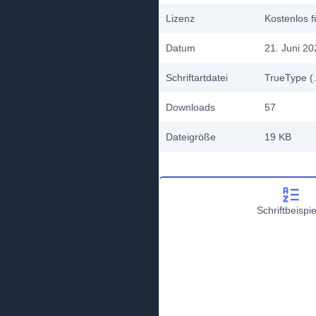
Lizenz
Kostenlos f
Datum
21. Juni 20
Schriftartdatei
TrueType (.
Downloads
57
Dateigröße
19 KB
Schriftbeispie