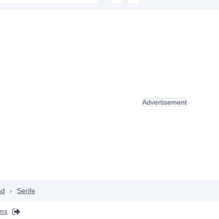
Advertisement
nd
›
Serife
ams