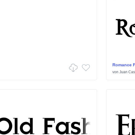
Romance Fa
von
Juan Cas