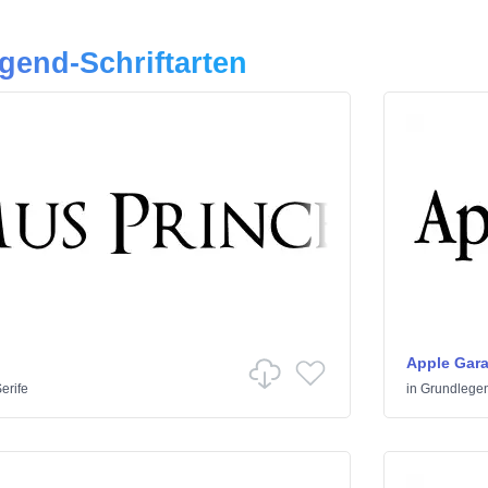
gend-Schriftarten
Apple Gar
erife
in
Grundlege