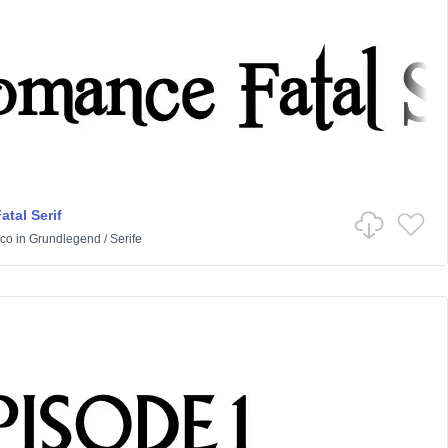
tal Serif
co
in
Grundlegend
/
Serife