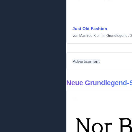
Just Old Fashion
von
Manfred Klein
in
Grundlegend
/
S
Advertisement
Neue Grundlegend-S