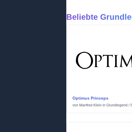
Beliebte Grundle
Optimus Princeps
von
Manfred Klein
in
Grundlegend
/
S