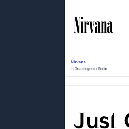
Nirvana
in
Grundlegend
/
Serife