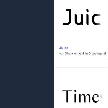
Juice
von
Dhany Arliyanti
in
Grundlegend
/