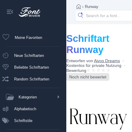
›
Runway
Schriftart
Meine Favoriten
Runway
Neue Schriftarten
Entworfen von
Aivos Dreams
Kostenlos für private Nutzung
Beliebte Schriftarten
Bewertung
Noch nicht bewertet
Random Schriftarten
Kategorien
Alphabetisch
Schriftstile