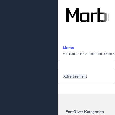
Marba
von
Rautan
in
Grundlegend
/
Ohne Se
Advertisement
FontRiver Kategorien