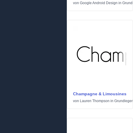
von
Google Android Design
in
Grund
Champagne & Limousines
von
Lauren Thompson
in
Grundlege