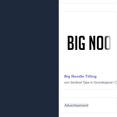
Big Noodle Titling
von
Sentinel Type
in
Grundlegend
/
O
Advertisement