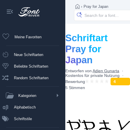
›
Pray for Japan
Schriftart
Meine Favoriten
Pray for
Neue Schriftarten
Japan
Beliebte Schriftarten
Entworfen von
Adien Gunarta
Kostenlos für private Nutzung
Random Schriftarten
Bewertung
4
5 Stimmen
Kategorien
Alphabetisch
Schriftstile