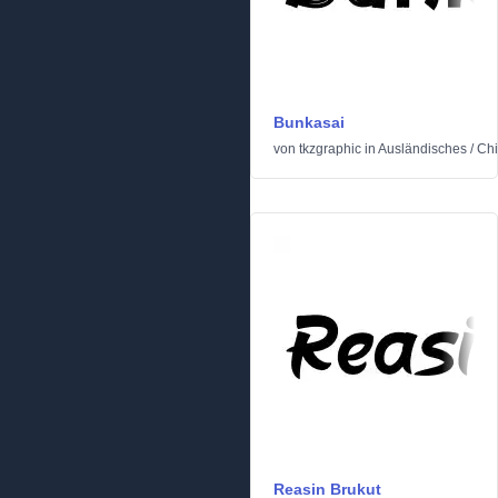
Bunkasai
von
tkzgraphic
in
Ausländisches
/
Chi
Reasin Brukut