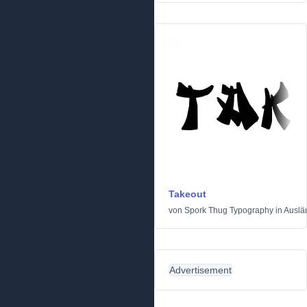
Takeout
von
Spork Thug Typography
in
Auslä
Advertisement