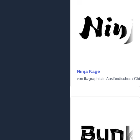
Ninja Kage
von
tkzgraphic
in
Ausländisches
/
Chi