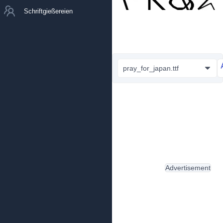
Schriftgießereien
pray_for_japan.ttf
Advertisement