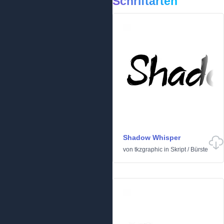
Schriftarten
Shadow Whisper
von
tkzgraphic
in
Skript
/
Bürste