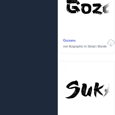
Gozaru
von
tkzgraphic
in
Skript
/
Bürste