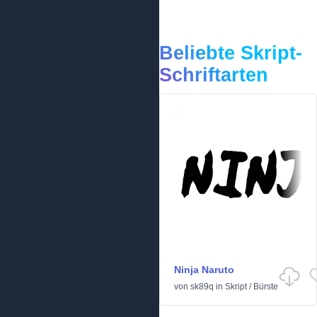
Beliebte Skript-
Schriftarten
Ninja Naruto
von
sk89q
in
Skript
/
Bürste