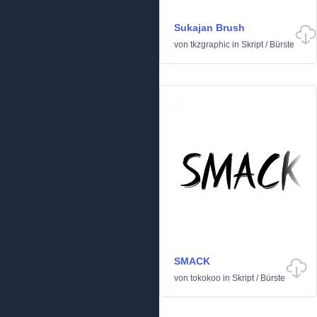
Sukajan Brush
von
tkzgraphic
in
Skript
/
Bürste
SMACK
von
tokokoo
in
Skript
/
Bürste