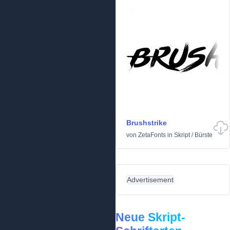
Brushstrike
von
ZetaFonts
in
Skript
/
Bürste
Advertisement
Neue Skript-