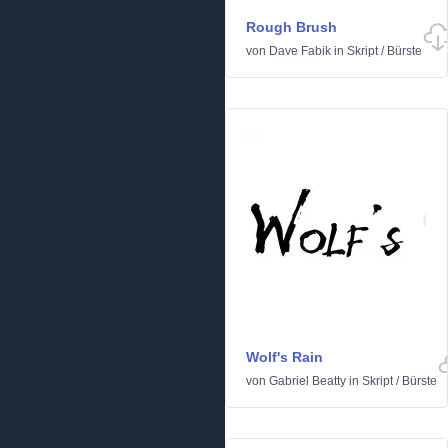
Rough Brush
von
Dave Fabik
in
Skript
/
Bürste
Wolf's Rain
von
Gabriel Beatty
in
Skript
/
Bürste