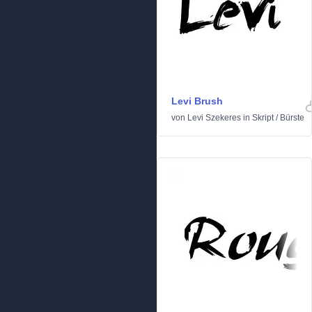
Levi Brush
von
Levi Szekeres
in
Skript
/
Bürste