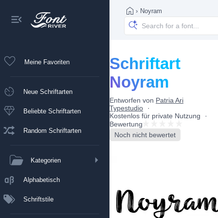
›
Noyram
Schriftart
Meine Favoriten
Noyram
Neue Schriftarten
Entworfen von
Patria Ari
Typestudio
Beliebte Schriftarten
Kostenlos für private Nutzung
Bewertung
Random Schriftarten
Noch nicht bewertet
Kategorien
Alphabetisch
Schriftstile