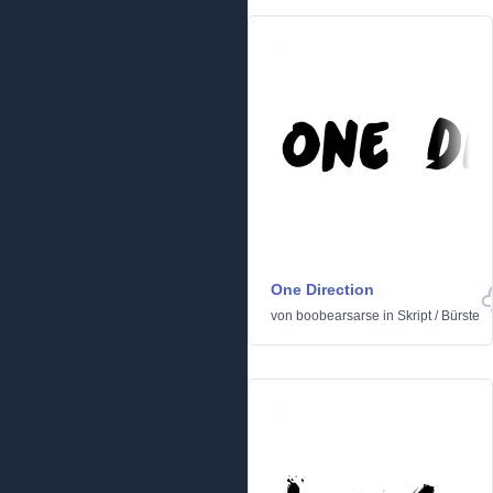
One Direction
von
boobearsarse
in
Skript
/
Bürste