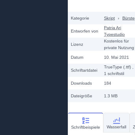
Kategorie
Skript
›
Bürste
Patria Ari
Entworfen von
Typestudio
Kostenlos für
Lizenz
private Nutzung
Datum
10. Mai 2021
TrueType (.ttf)
,
Schriftartdatei
1
schriftstil
Downloads
184
Dateigröße
1.3 MB
Wasserfall
Z
Schriftbeispiele