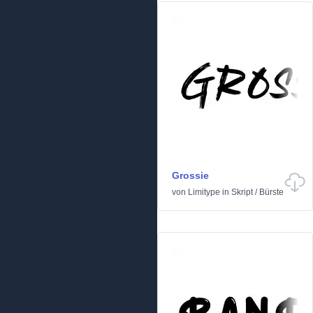
Grossie
von
Limitype
in
Skript
/
Bürste