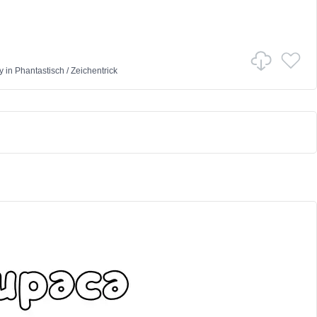
y
in
Phantastisch
/
Zeichentrick