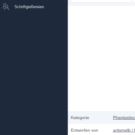
Schriftgießereien
Kategorie
Phantastis
Entworfen von
artismelb |