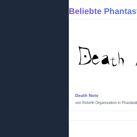
Beliebte Phantas
Death Note
von
Rebirth Organization
in
Phantast