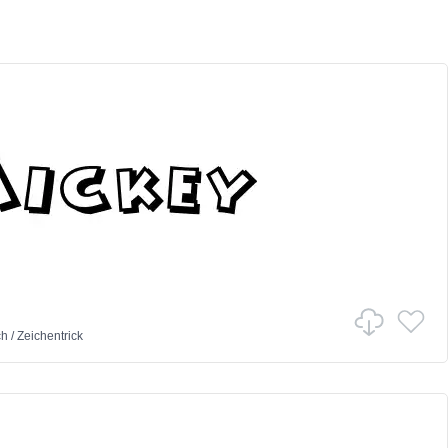
ch
/
Zeichentrick