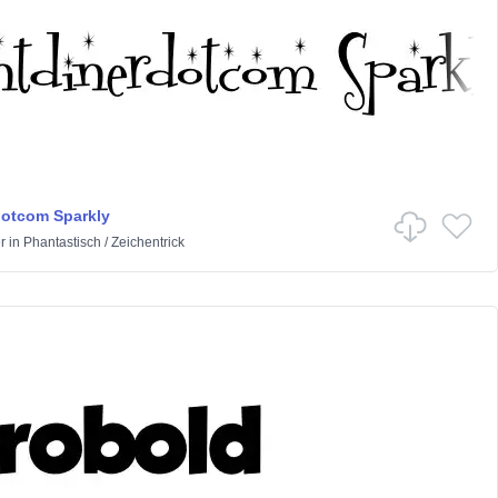
dotcom Sparkly
r
in
Phantastisch
/
Zeichentrick