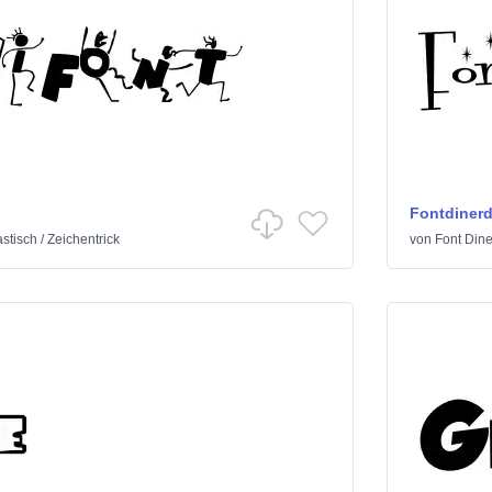
Fontdiner
stisch
/
Zeichentrick
von
Font Dine