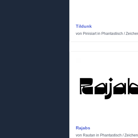
Tildunk
von
Pinisiart
in
Phantastisch
/
Zeichen
Rajabs
von
Rautan
in
Phantastisch
/
Zeichent