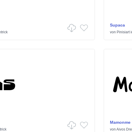
Supaca
trick
von
Pinisiart
i
Mamonme
rick
von
Aivos Dr