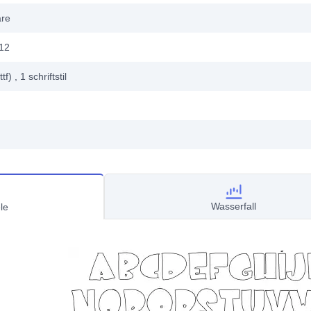
are
012
ttf)
, 1
schriftstil
Wasserfall
le