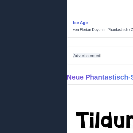
Ice Age
von
Florian Doyen
in
Phantastisch
/
Z
Advertisement
Neue Phantastisch-S