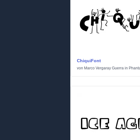
ChiquiFont
von
Marco Vergaray Guerra
in
Phanta