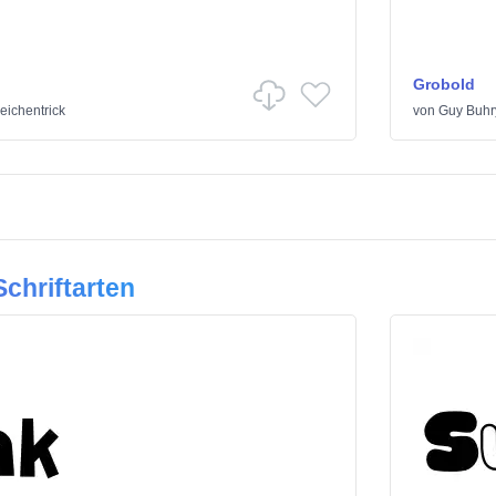
Grobold
eichentrick
von
Guy Buhr
chriftarten