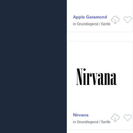
Apple Garamond
in
Grundlegend
/
Serife
Nirvana
in
Grundlegend
/
Serife