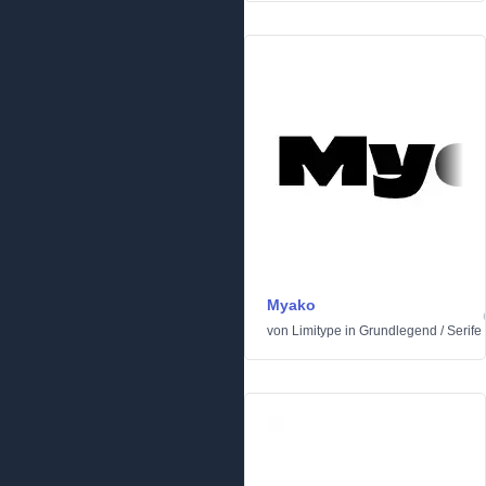
Myako
von
Limitype
in
Grundlegend
/
Serife