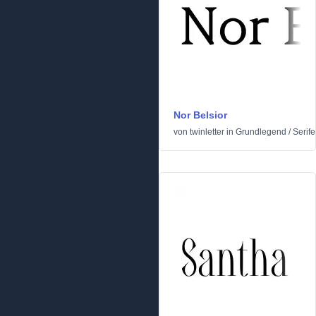
Nor Belsior
von
twinletter
in
Grundlegend
/
Serife