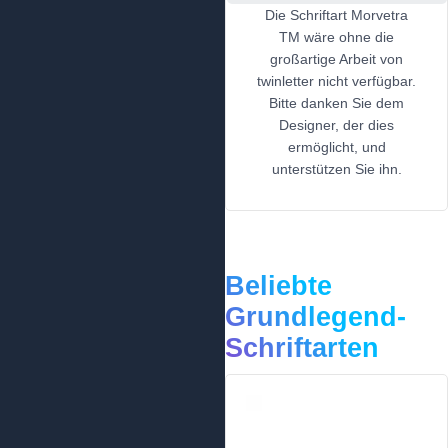
Die Schriftart Morvetra
TM wäre ohne die
großartige Arbeit von
twinletter nicht verfügbar.
Bitte danken Sie dem
Designer, der dies
ermöglicht, und
unterstützen Sie ihn.
Beliebte
Grundlegend-
Schriftarten