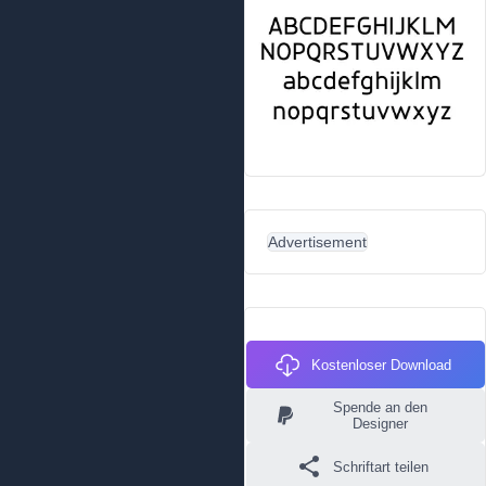
Advertisement
Kostenloser Download
Spende an den
Designer
Schriftart teilen