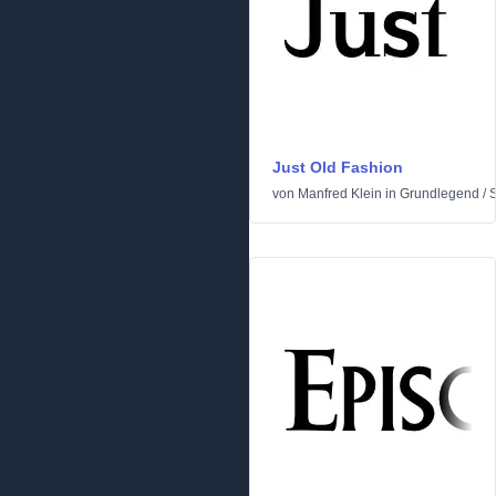
Just Old Fashion
von
Manfred Klein
in
Grundlegend
/
S