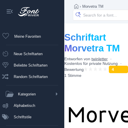
›
Morvetra TM
Schriftart
Meine Favoriten
Morvetra TM
Neue Schriftarten
Entworfen von
twinletter
Kostenlos für private Nutzung
Beliebte Schriftarten
Bewertung
4
1 Stimme
Random Schriftarten
Kategorien
Alphabetisch
Schriftstile