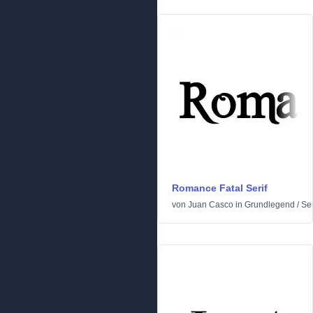
Romance Fatal Serif
von
Juan Casco
in
Grundlegend
/
Ser