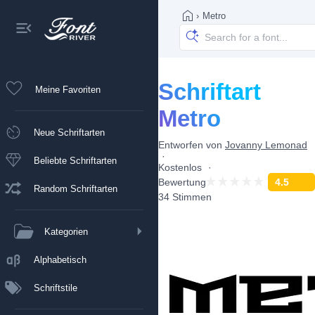
›
Metro
Schriftart
Meine Favoriten
Metro
Neue Schriftarten
Entworfen von
Jovanny Lemonad
Beliebte Schriftarten
Kostenlos
Bewertung
4.5
Random Schriftarten
34 Stimmen
Kategorien
Alphabetisch
Schriftstile