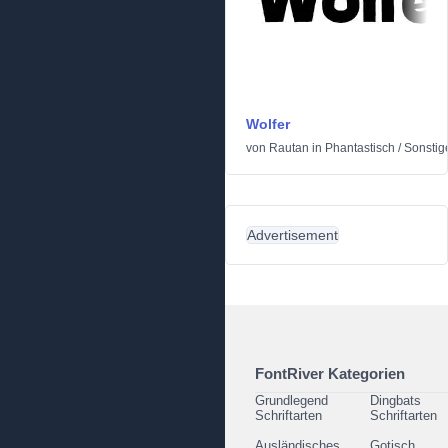
Wolfer
von
Rautan
in
Phantastisch
/
Sonstig
Advertisement
FontRiver Kategorien
Grundlegend
Dingbats
Schriftarten
Schriftarten
Ausländisches
Gotisch