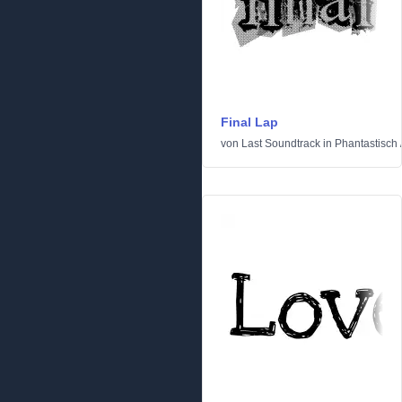
Final Lap
von
Last Soundtrack
in
Phantastisch