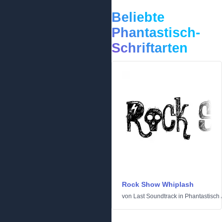
Beliebte
Phantastisch-
Schriftarten
Rock Show Whiplash
von
Last Soundtrack
in
Phantastisch