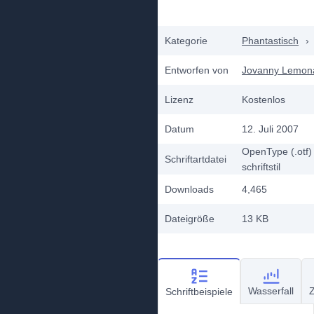
Kategorie
Phantastisch
›
Entworfen von
Jovanny Lemon
Lizenz
Kostenlos
Datum
12. Juli 2007
OpenType (.otf)
Schriftartdatei
schriftstil
Downloads
4,465
Dateigröße
13 KB
Wasserfall
Z
Schriftbeispiele