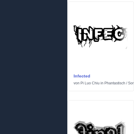
Infected
von
Pi Luo Chiu
in
Phantastisch
/
Son