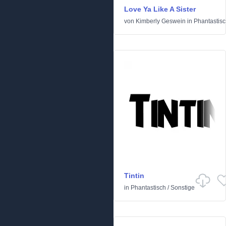
Love Ya Like A Sister
von
Kimberly Geswein
in
Phantastis
Tintin
in
Phantastisch
/
Sonstige