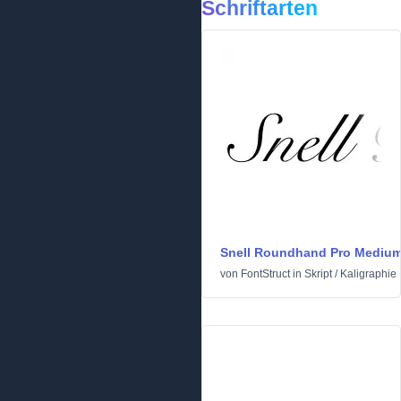
Schriftarten
Snell Roundhand Pro Mediu
von
FontStruct
in
Skript
/
Kaligraphie