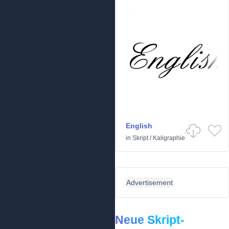
English
in
Skript
/
Kaligraphie
Advertisement
Neue Skript-