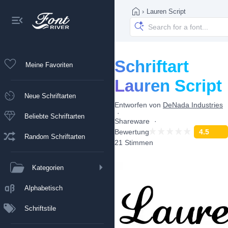
›
Lauren Script
Schriftart
Meine Favoriten
Lauren Script
Neue Schriftarten
Entworfen von
DeNada Industries
Beliebte Schriftarten
Shareware
Bewertung
4.5
Random Schriftarten
21 Stimmen
Kategorien
Alphabetisch
Schriftstile