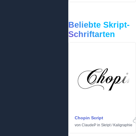
Beliebte Skript-
Schriftarten
Chopin Script
von
ClaudeP
in
Skript
/
Kaligraphie