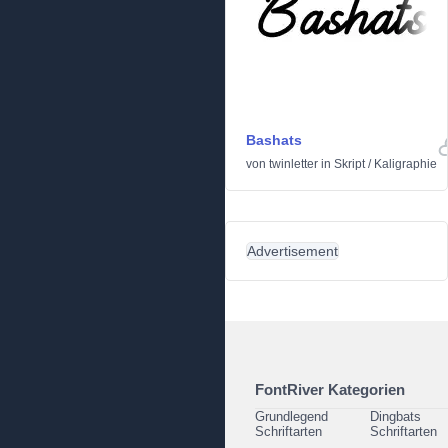
Bashats
von
twinletter
in
Skript
/
Kaligraphie
Advertisement
FontRiver Kategorien
Grundlegend
Dingbats
Schriftarten
Schriftarten