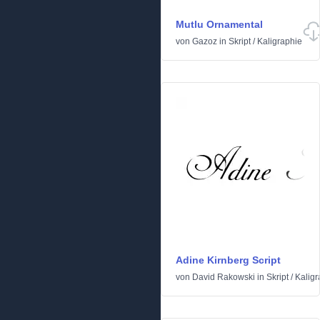
Mutlu Ornamental
von
Gazoz
in
Skript
/
Kaligraphie
Adine Kirnberg Script
von
David Rakowski
in
Skript
/
Kaligr