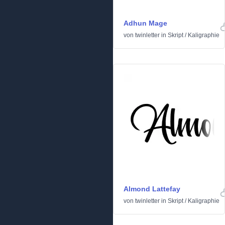
Adhun Mage
von
twinletter
in
Skript
/
Kaligraphie
Almond Lattefay
von
twinletter
in
Skript
/
Kaligraphie