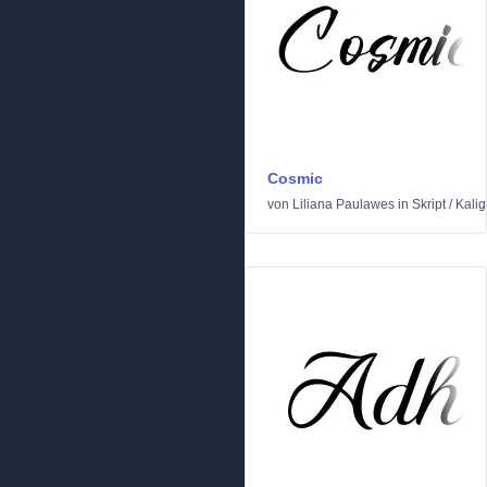
Cosmic
von
Liliana Paulawes
in
Skript
/
Kalig