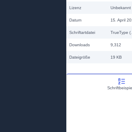
Lizenz
Unbekannt
Datum
15. April 2
Schriftartdatei
TrueType (.
Downloads
9,312
Dateigröße
19 KB
Schriftbeispie