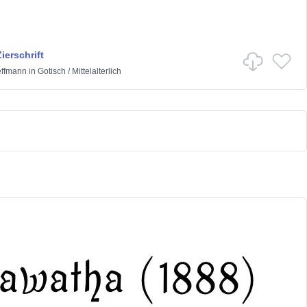
ierschrift
effmann
in
Gotisch
/
Mittelalterlich