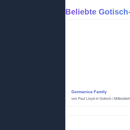
Beliebte Gotisch-
Germanica Family
von
Paul Lloyd
in
Gotisch
/
Mittelalter