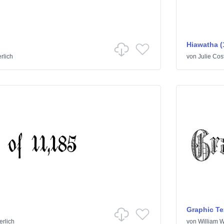
Hiawatha (
erlich
von
Julie Cos
Graphic Te
terlich
von
William 