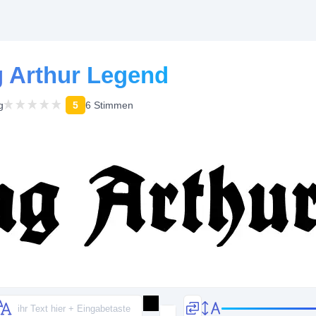
ng Arthur Legend
g
5
6 Stimmen