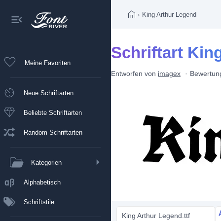
›
King Arthur Legend
Schriftart Ki
Meine Favoriten
Entworfen von
imagex
Bewertun
Neue Schriftarten
Beliebte Schriftarten
Random Schriftarten
Kategorien
Alphabetisch
Schriftstile
King Arthur Legend.ttf