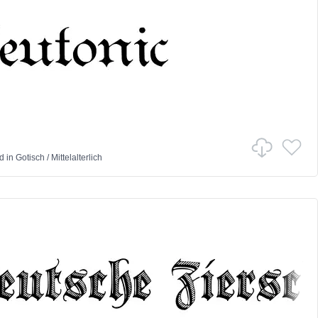
d
in
Gotisch
/
Mittelalterlich