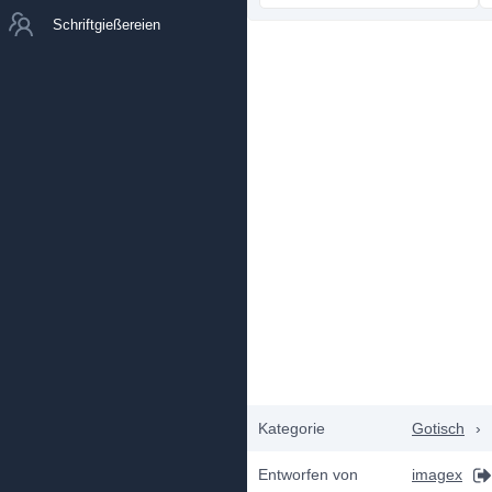
Schriftgießereien
Kategorie
Gotisch
›
Entworfen von
imagex