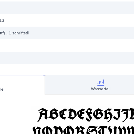
013
ttf)
, 1
schriftstil
Wasserfall
le