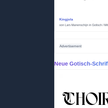
Kingjola
von
Lars Manenschijn
in
Gotisch
/
Mit
Advertisement
Neue Gotisch-Schrif