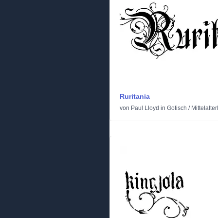
Ruritania
von
Paul Lloyd
in
Gotisch
/
Mittelalter