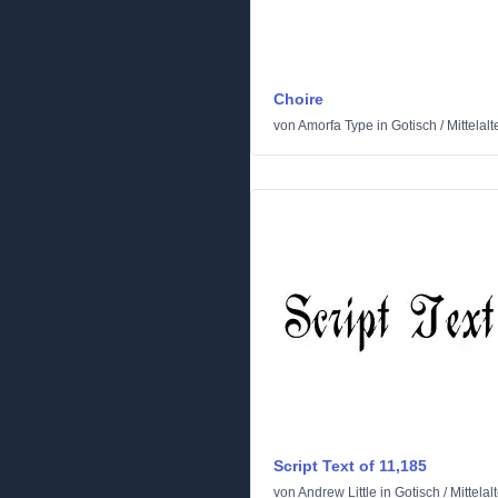
Choire
von
Amorfa Type
in
Gotisch
/
Mittelalt
Script Text of 11,185
von
Andrew Little
in
Gotisch
/
Mittelal