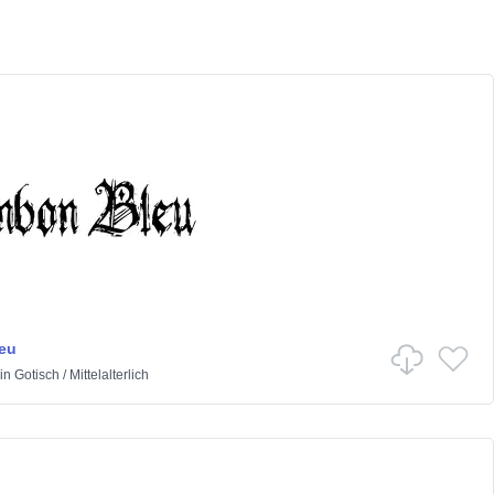
eu
in
Gotisch
/
Mittelalterlich