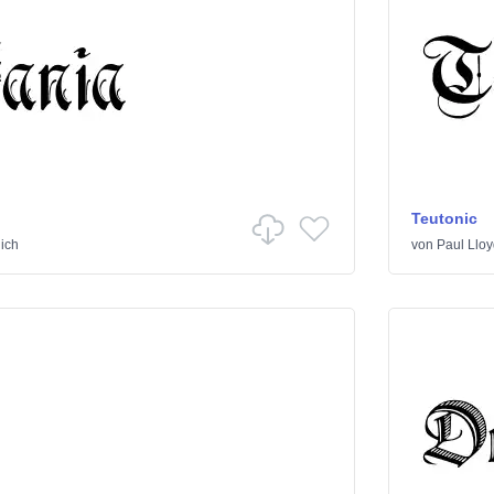
Teutonic
lich
von
Paul Lloy