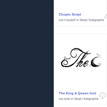
Chopin Script
von
ClaudeP
in
Skript
/
Kaligraphie
The King & Queen font
von
bran
in
Skript
/
Kaligraphie