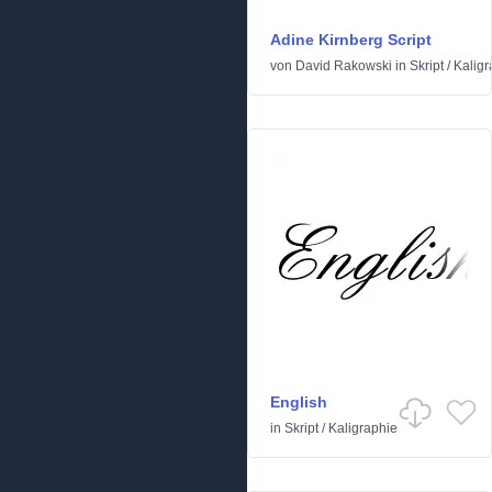
Adine Kirnberg Script
von
David Rakowski
in
Skript
/
Kaligr
English
in
Skript
/
Kaligraphie