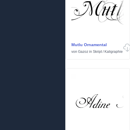
Mutlu Ornamental
von
Gazoz
in
Skript
/
Kaligraphie