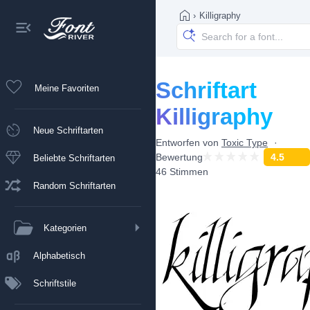
›
Killigraphy
Schriftart
Meine Favoriten
Killigraphy
Neue Schriftarten
Entworfen von
Toxic Type
Bewertung
4.5
Beliebte Schriftarten
46 Stimmen
Random Schriftarten
Kategorien
Alphabetisch
Schriftstile