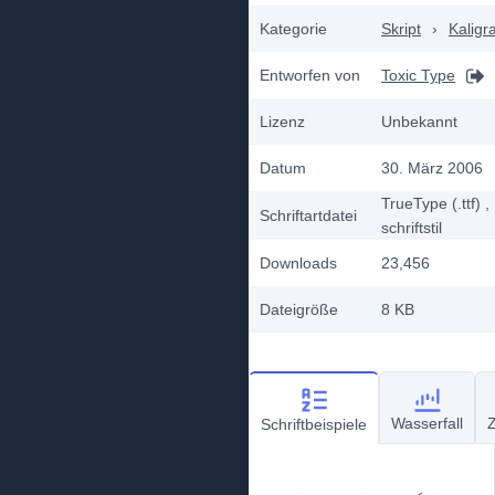
Kategorie
Skript
›
Kaligr
Entworfen von
Toxic Type
Lizenz
Unbekannt
Datum
30. März 2006
TrueType (.ttf)
,
Schriftartdatei
schriftstil
Downloads
23,456
Dateigröße
8 KB
Wasserfall
Z
Schriftbeispiele