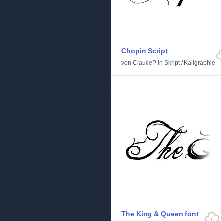
Chopin Script
von
ClaudeP
in
Skript
/
Kaligraphie
The King & Queen font