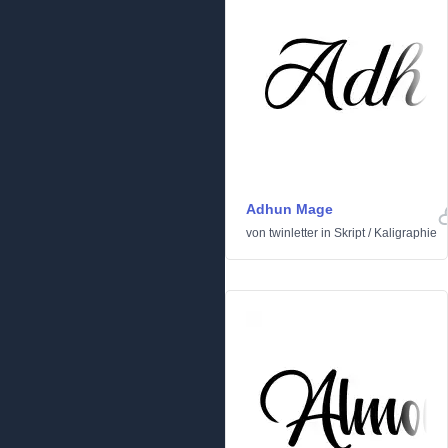
Adhun Mage
von
twinletter
in
Skript
/
Kaligraphie