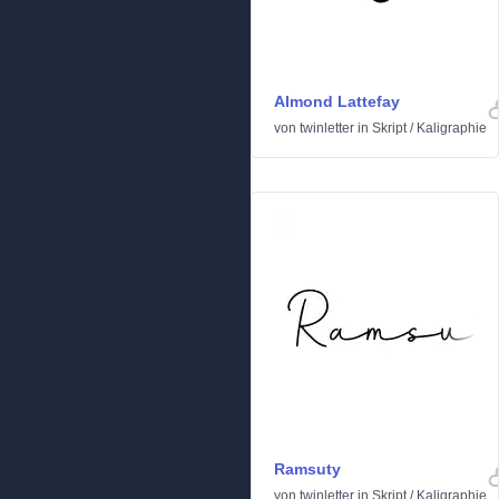
Almond Lattefay
von
twinletter
in
Skript
/
Kaligraphie
Ramsuty
von
twinletter
in
Skript
/
Kaligraphie