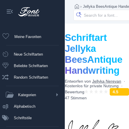
›
Jellyka BeesAntique Handwr
Schriftart
Meine Favoriten
Jellyka
Neue Schriftarten
BeesAntique
Beliebte Schriftarten
Handwriting
Random Schriftarten
Entworfen von
Jellyka Nerevan
Kostenlos für private Nutzung
Bewertung
4.5
Kategorien
47 Stimmen
Alphabetisch
Schriftstile