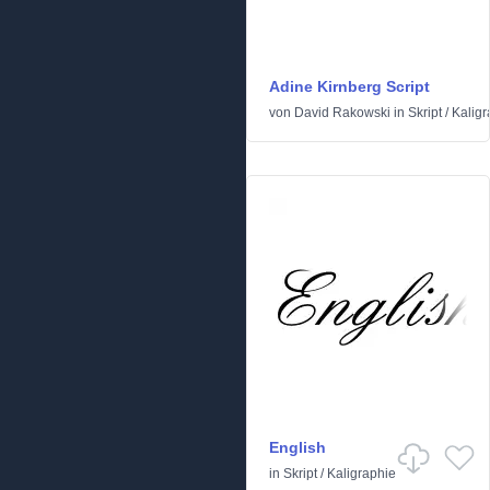
Adine Kirnberg Script
von
David Rakowski
in
Skript
/
Kaligr
English
in
Skript
/
Kaligraphie