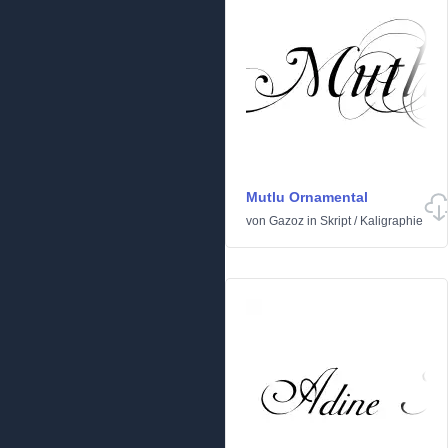
Mutlu Ornamental
von
Gazoz
in
Skript
/
Kaligraphie