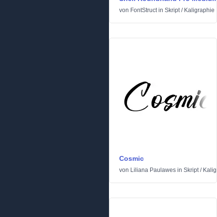
von
FontStruct
in
Skript
/
Kaligraphie
Cosmic
von
Liliana Paulawes
in
Skript
/
Kalig