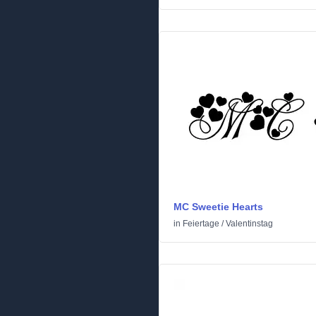
MC Sweetie Hearts
in
Feiertage
/
Valentinstag