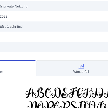
ür private Nutzung
 2022
ttf)
, 1
schriftstil
Wasserfall
le