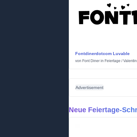
Fontdinerdotcom Luvable
von
Font Diner
in
Feiertage
/
Valentin
Advertisement
Neue Feiertage-Schr