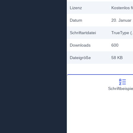
Lizenz
Kostenlos f
Datum
20. Januar
Schriftartdatei
TrueType (.
Downloads
600
Dateigröße
58 KB
Schriftbeispie