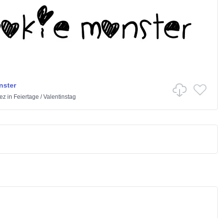
nster
ez
in
Feiertage
/
Valentinstag