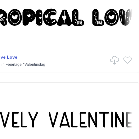
ove Love
d
in
Feiertage
/
Valentinstag