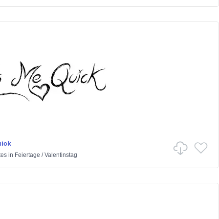
ick
tes
in
Feiertage
/
Valentinstag