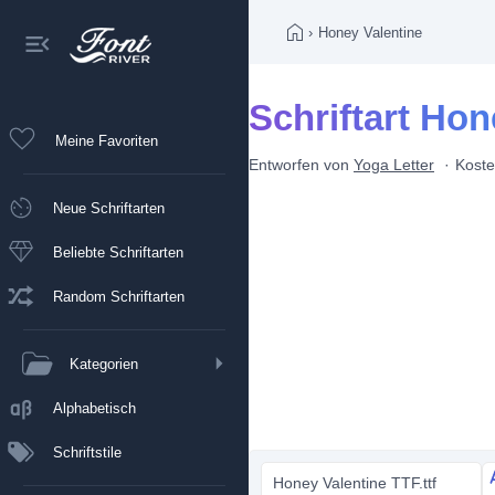
›
Honey Valentine
Schriftart Hon
Meine Favoriten
Entworfen von
Yoga Letter
Koste
Neue Schriftarten
Beliebte Schriftarten
Random Schriftarten
Kategorien
Alphabetisch
Schriftstile
Honey Valentine TTF.ttf