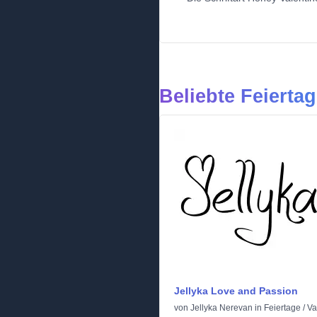
Beliebte Feiertag
Jellyka Love and Passion
von
Jellyka Nerevan
in
Feiertage
/
Va