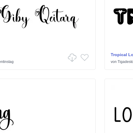
Tropical L
entinstag
von
Tigadest