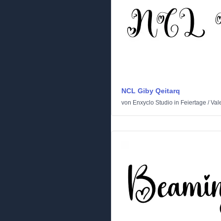
NCL Giby Qeitarq
von
Enxyclo Studio
in
Feiertage
/
Val