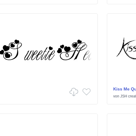
Kiss Me Qu
von
JSH crea