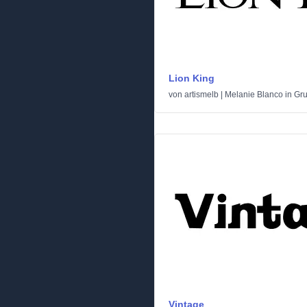
Lion King
von
artismelb | Melanie Blanco
in
Gr
Vintage