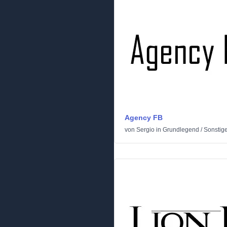
Agency FB
von
Sergio
in
Grundlegend
/
Sonstig