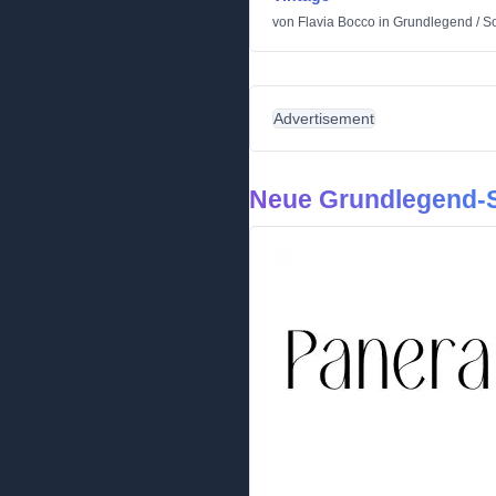
von
Flavia Bocco
in
Grundlegend
/
So
Advertisement
Neue Grundlegend-S