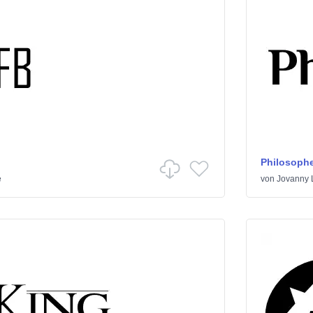
Philosophe
e
von
Jovanny