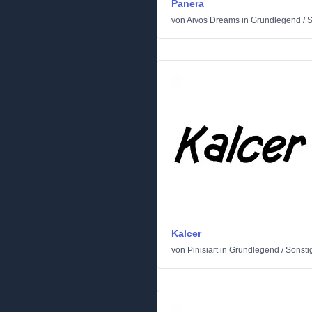
Panera
von
Aivos Dreams
in
Grundlegend
/
S
Kalcer
von
Pinisiart
in
Grundlegend
/
Sonsti