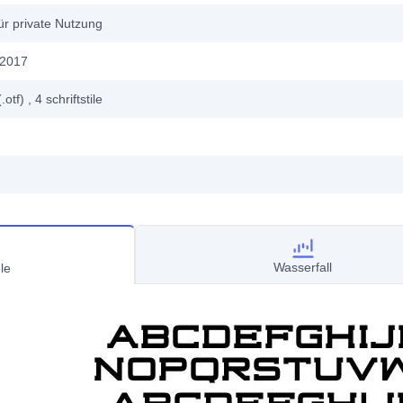
ür private Nutzung
 2017
.otf)
, 4
schriftstile
Wasserfall
le