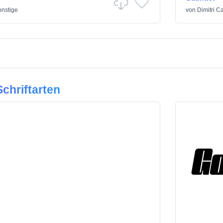
nstige
von
Dimitri C
chriftarten