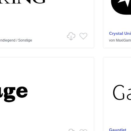
Crystal Un
undlegend
/
Sonstige
von
MaxiGam
Gauntlet