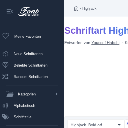
›
Highjack
Schriftart Hig
Meine Favoriten
Entworfen von
Youssef Habchi
K
Neue Schriftarten
Beliebte Schriftarten
Random Schriftarten
Kategorien
Alphabetisch
Schriftstile
Highjack_Bold.otf