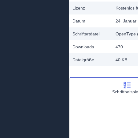
Lizenz
Kostenlos f
Datum
24. Januar
Schriftartdatei
OpenType (
Downloads
470
Dateigröße
40 KB
Schriftbeispie