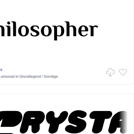
r
 Lemonad
in
Grundlegend
/
Sonstige