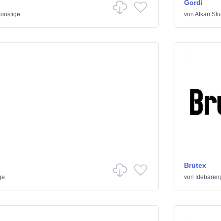
Gordi
onstige
von
Afkari Stu
Brutex
ge
von
Idebaren